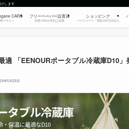
届けします
egane CARS
フリーペーパー設置店
ショッピング
動車マガジン
全国1000か所以上設置
バイクパーツ・用品100万点以上
 「EENOURポータブル冷蔵庫D10」
023年5月23日