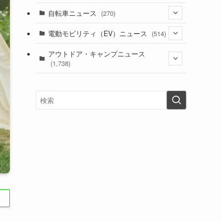
(1)
(256)
自転車ニュース
(270)
(639)
(306)
(604)
(186)
(54)
電動モビリティ（EV）ニュース
(514)
(118)
(6,957)
(252)
(188)
(211)
(132)
アウトドア・キャンプニュース
(38)
(1,226)
(60)
(249)
(2,473)
(1,738)
(250)
(25)
(92)
(28)
(39)
(148)
(302)
(821)
(1)
(3)
(137)
(2,744)
(171)
(24)
(64)
(31)
(1,142)
(12)
(66)
(249)
(8)
(74)
(126)
(118)
(300)
(16)
(16)
(51)
(23)
(166)
(16)
(1,605)
(170)
(27)
(62)
(167)
(25)
(131)
(415)
(34)
(141)
(23)
(147)
(24)
(4)
(171)
(38)
(85)
(5)
(16)
(255)
(33)
(13)
(47)
(274)
(131)
(21)
(98)
(12)
(6)
(34)
(204)
(19)
(15)
(61)
(13)
(171)
(17)
(64)
(47)
(35)
(12)
(59)
(109)
(5)
(60)
(38)
(5)
(41)
(16)