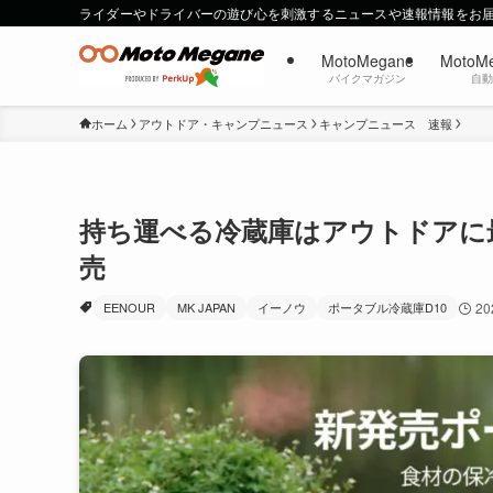
ライダーやドライバーの遊び心を刺激するニュースや速報情報をお
MotoMegane
MotoM
バイクマガジン
自
ホーム
アウトドア・キャンプニュース
キャンプニュース 速報
持ち運べる冷蔵庫はアウトドアに最適
売
EENOUR
MK JAPAN
イーノウ
ポータブル冷蔵庫D10
2