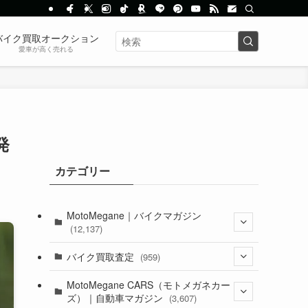
バイク買取オークション
愛車が高く売れる
発
カテゴリー
MotoMegane｜バイクマガジン
(12,137)
(1,385)
バイク買取査定
(959)
(44)
(352)
MotoMegane CARS（モトメガネカー
ズ）｜自動車マガジン
(3,607)
(1,243)