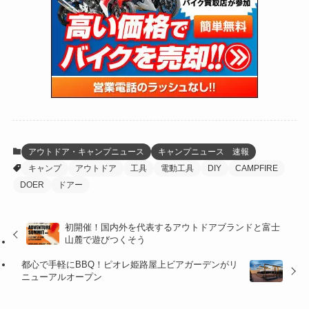
(47)
(274)
(131)
(21)
(98)
(12)
(6)
(34)
(204)
(19)
(15)
(61)
(13)
(171)
(17)
(63)
(47)
(35)
(12)
(59)
(109)
(5)
(60)
(38)
(5)
(41)
(16)
(6)
(22)
(65)
(18)
(30)
(3)
(12)
(21)
(61)
(6)
(20)
アウトドア・キャンプニュース
キャンプニュース 速報
キャンプ
アウトドア
工具
電動工具
DIY
CAMPFIRE
(27)
(41)
(4)
DOER
ドアー
(32)
(36)
(8)
初開催！国内外を代表するアウトドアブランドと富士
(47)
(16)
山麓で遊びつくそう
(1)
(1)
都心で手軽にBBQ！ピオレ姫路屋上ビアガーデンがリ
ニューアルオープン
(1)
(55)