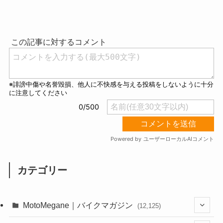
M
u
t
e
カテゴリー
MotoMegane｜バイクマガジン
(12,125)