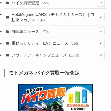
(1,382)
バイク買取査定
(959)
(44)
(352)
MotoMegane CARS（モトメガネカーズ）｜自
動車マガジン
(3,600)
(1,241)
(1)
(256)
自転車ニュース
(270)
(637)
(306)
(604)
(185)
(54)
電動モビリティ（EV）ニュース
(514)
(118)
(6,953)
(252)
(188)
(211)
(132)
アウトドア・キャンプニュース
(38)
(1,226)
(60)
(249)
(2,473)
(1,738)
(248)
(25)
(92)
(28)
(39)
(148)
(302)
(820)
(1)
(3)
モトメガネ バイク買取一括査定
(137)
(2,741)
(171)
(24)
(64)
(31)
(1,139)
(12)
(66)
(249)
(8)
(72)
(126)
(118)
(300)
(16)
(16)
(51)
(23)
(166)
(16)
(1,605)
(170)
(27)
(62)
(167)
(25)
(131)
(415)
(34)
(141)
(23)
(147)
(24)
(4)
(171)
(38)
(85)
(5)
(16)
(254)
(33)
(13)