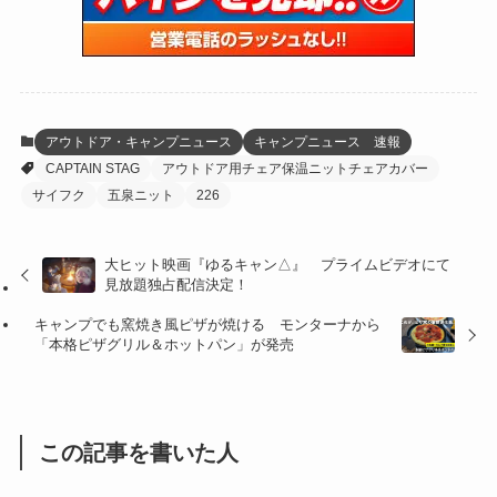
(59)
(109)
(5)
(60)
(38)
(5)
(41)
(16)
(6)
(22)
(65)
(18)
(30)
(3)
(12)
(21)
(61)
(6)
(20)
アウトドア・キャンプニュース
キャンプニュース 速報
CAPTAIN STAG
アウトドア用チェア保温ニットチェアカバー
(27)
(41)
(4)
サイフク
五泉ニット
226
(32)
(36)
(8)
大ヒット映画『ゆるキャン△』 プライムビデオにて
(47)
(16)
見放題独占配信決定！
(1)
(1)
キャンプでも窯焼き風ピザが焼ける モンターナから
「本格ピザグリル＆ホットパン」が発売
(1)
(55)
この記事を書いた人