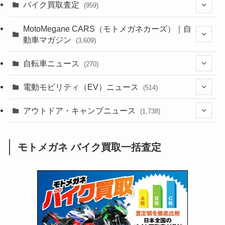
(1,386)
バイク買取査定
(959)
(44)
(352)
MotoMegane CARS（モトメガネカーズ）｜自
動車マガジン
(3,609)
(1,244)
(1)
(256)
自転車ニュース
(270)
(640)
(306)
(604)
(187)
(54)
電動モビリティ（EV）ニュース
(514)
(118)
(6,964)
(252)
(188)
(211)
(132)
アウトドア・キャンプニュース
(38)
(1,226)
(60)
(249)
(2,474)
(1,738)
(251)
(25)
(92)
(28)
(39)
(148)
(302)
(821)
(1)
(3)
モトメガネ バイク買取一括査定
(137)
(2,744)
(171)
(24)
(64)
(31)
(1,143)
(12)
(66)
(249)
(8)
(75)
(126)
(118)
(300)
(16)
(16)
(51)
(23)
(166)
(16)
(1,605)
(170)
(27)
(62)
(167)
(25)
(131)
(415)
(34)
(141)
(23)
(147)
(24)
(4)
(171)
(38)
(85)
(5)
(16)
(255)
(33)
(13)