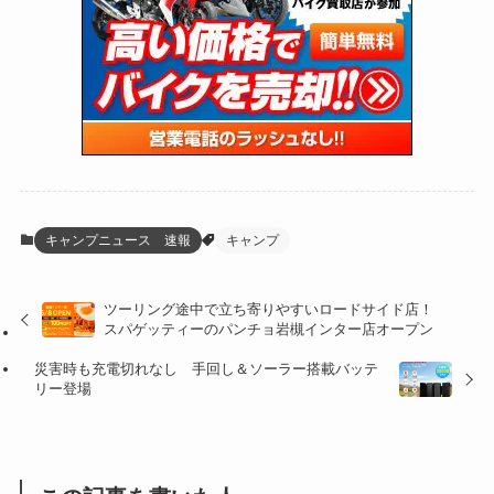
(47)
(274)
(131)
(21)
(98)
(12)
(6)
(34)
(204)
(19)
(15)
(61)
(13)
(171)
(17)
(65)
(47)
(35)
(12)
(59)
(109)
(5)
(60)
(38)
(5)
(41)
(16)
(6)
(22)
(65)
(18)
(30)
(3)
(12)
(21)
(61)
(6)
(20)
キャンプニュース 速報
キャンプ
(27)
(41)
(4)
ツーリング途中で立ち寄りやすいロードサイド店！
(32)
(36)
(8)
スパゲッティーのパンチョ岩槻インター店オープン
(47)
(16)
災害時も充電切れなし 手回し＆ソーラー搭載バッテ
リー登場
(1)
(1)
(1)
(55)