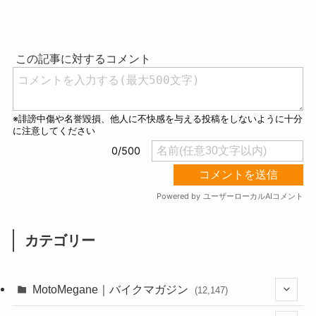
M
u
t
e
カテゴリー
MotoMegane｜バイクマガジン
(12,147)