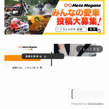
もっと見る
arrow_forward_ios
Powered by 
GliaStudios