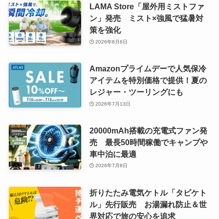
LAMA Store「屋外用ミストファ
ン」発売 ミスト×強風で猛暑対
策を強化
2026年8月6日
Amazonプライムデーで人気保冷
アイテムを特別価格で提供！夏の
レジャー・ツーリングにも
2026年7月13日
20000mAh搭載の充電式ファン発
売 最長50時間稼働でキャンプや
車中泊に最適
2026年7月8日
折りたたみ電気ケトル「タビケト
ル」先行販売 お湯漏れ防止＆世
界対応で旅の安心を追求