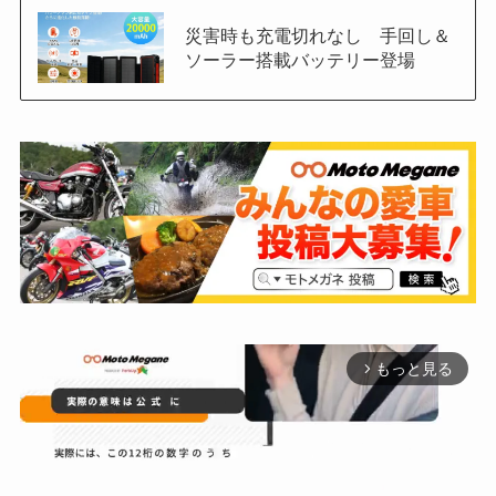
災害時も充電切れなし 手回し＆
ソーラー搭載バッテリー登場
もっと見る
arrow_forward_ios