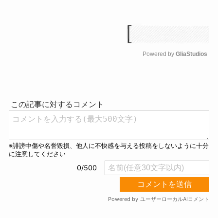
Powered by 
GliaStudios
M
u
t
e