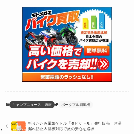
(73)
(126)
(118)
(300)
(16)
(16)
(51)
(23)
(166)
(16)
(1,605)
(170)
(27)
(62)
(167)
(25)
(131)
(415)
(34)
(141)
(23)
(147)
(24)
(4)
(171)
(38)
(85)
(5)
(16)
(255)
(33)
(13)
(47)
(274)
(131)
(21)
(98)
(12)
(6)
(34)
(204)
(19)
(15)
(61)
(13)
(171)
(17)
(63)
(47)
(35)
(12)
(59)
(109)
(5)
(60)
(38)
(5)
(41)
(16)
(6)
(22)
(65)
(18)
(30)
(3)
(12)
(21)
(61)
(6)
(20)
キャンプニュース 速報
ポータブル扇風機
(27)
(41)
(4)
折りたたみ電気ケトル「タビケトル」先行販売 お湯
(32)
(36)
(8)
漏れ防止＆世界対応で旅の安心を追求