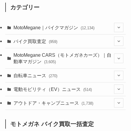
カテゴリー
MotoMegane｜バイクマガジン
(12,134)
(1,384)
バイク買取査定
(959)
(44)
(352)
MotoMegane CARS（モトメガネカーズ）｜自
動車マガジン
(3,605)
(1,242)
(1)
(256)
自転車ニュース
(270)
(638)
(306)
(604)
(185)
(54)
電動モビリティ（EV）ニュース
(514)
(118)
(6,957)
(252)
(188)
(211)
(132)
アウトドア・キャンプニュース
(38)
(1,226)
(60)
(249)
(2,473)
(1,738)
(249)
(25)
(92)
(28)
(39)
(148)
(302)
(821)
(1)
(3)
モトメガネ バイク買取一括査定
(137)
(2,744)
(171)
(24)
(64)
(31)
(1,141)
(12)
(66)
(249)
(8)