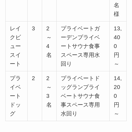
名
様
レイ
3
2
プライベートガ
13,
クビ
～
ーデンプライベ
40
ュー
4
ートサウナ食事
0
スイ
名
スペース専用水
円
ート
回り
～
プラ
2
2
プライベートド
14,
イベ
～
ッグランプライ
20
ート
3
ベートサウナ食
0
ドッ
名
事スペース専用
円
グ
水回り
～