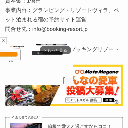
資本金：1億円
事業内容：グランピング・リゾートヴィラ、ペ
ット泊まれる宿の予約サイト運営
問合せ先：info@booking-resort.jp
close
リリース提供元：株式会社ブッキングリゾート
もっと見る
arrow_forward_ios
M
u
t
あわせて読みたい
e
箱根で愛犬と過ごすならココ！