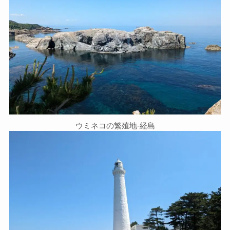
ウミネコの繁殖地‐経島