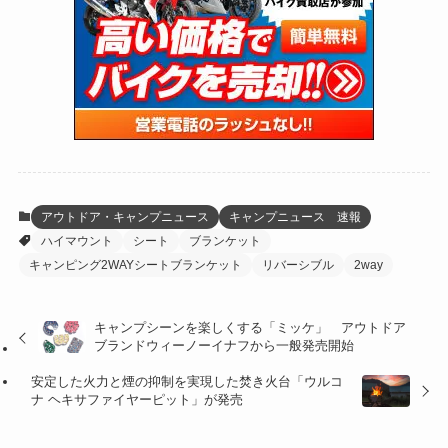
(47)
(274)
(131)
(21)
(98)
(12)
(6)
(34)
(204)
(19)
(15)
(61)
(13)
(171)
(17)
(63)
(47)
(35)
(12)
(59)
(109)
(5)
(60)
(38)
(5)
(41)
(16)
(6)
(22)
(65)
(18)
(30)
(3)
(12)
(21)
(61)
(6)
(20)
アウトドア・キャンプニュース
キャンプニュース 速報
ハイマウント
シート
ブランケット
(27)
(41)
(4)
キャンピング2WAYシートブランケット
リバーシブル
2way
(32)
(36)
(8)
キャンプシーンを楽しくする「ミッケ」 アウトドア
(47)
(16)
ブランドウィーノーイナフから一般発売開始
(1)
(1)
安定した火力と煙の抑制を実現した焚き火台「ウルコ
ナ ヘキサファイヤーピット」が発売
(1)
(55)