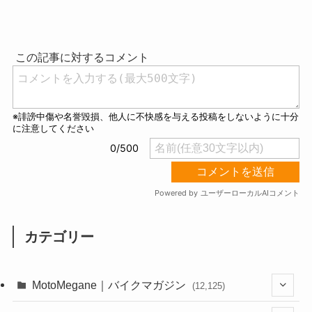
M
u
t
e
カテゴリー
MotoMegane｜バイクマガジン
(12,125)