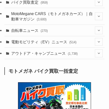
(1,382)
バイク買取査定
(959)
(44)
(352)
MotoMegane CARS（モトメガネカーズ）｜自
動車マガジン
(3,600)
(1,241)
(1)
(256)
自転車ニュース
(270)
(637)
(306)
(604)
(185)
(54)
電動モビリティ（EV）ニュース
(514)
(118)
(6,953)
(252)
(188)
(211)
(132)
アウトドア・キャンプニュース
(38)
(1,226)
(60)
(249)
(2,473)
(1,738)
(248)
(25)
(92)
(28)
(39)
(148)
(302)
(820)
(1)
(3)
モトメガネ バイク買取一括査定
(137)
(2,741)
(171)
(24)
(64)
(31)
(1,139)
(12)
(66)
(249)
(8)
(72)
(126)
(118)
(300)
(16)
(16)
(51)
(23)
(166)
(16)
(1,605)
(170)
(27)
(62)
(167)
(25)
(131)
(415)
(34)
(141)
(23)
(147)
(24)
(4)
(171)
(38)
(85)
(5)
(16)
(254)
(33)
(13)