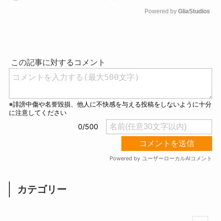
Powered by 
GliaStudios
M
u
t
e
カテゴリー