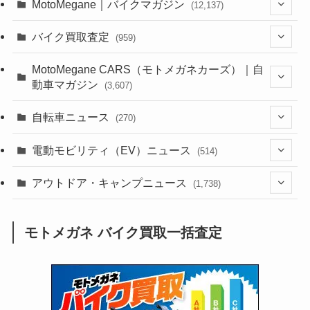
MotoMegane｜バイクマガジン
(12,137)
(1,385)
バイク買取査定
(959)
(44)
(352)
MotoMegane CARS（モトメガネカーズ）｜自
動車マガジン
(3,607)
(1,243)
(1)
(256)
自転車ニュース
(270)
(639)
(306)
(604)
(186)
(54)
電動モビリティ（EV）ニュース
(514)
(118)
(6,957)
(252)
(188)
(211)
(132)
アウトドア・キャンプニュース
(38)
(1,226)
(60)
(249)
(2,473)
(1,738)
(250)
(25)
(92)
(28)
(39)
(148)
(302)
(821)
(1)
(3)
モトメガネ バイク買取一括査定
(137)
(2,744)
(171)
(24)
(64)
(31)
(1,142)
(12)
(66)
(249)
(8)
(74)
(126)
(118)
(300)
(16)
(16)
(51)
(23)
(166)
(16)
(1,605)
(170)
(27)
(62)
(167)
(25)
(131)
(415)
(34)
(141)
(23)
(147)