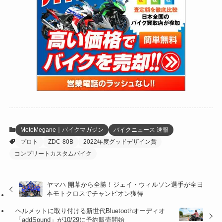
(24)
(4)
(171)
(38)
(85)
(5)
(16)
(255)
(33)
(13)
(47)
(274)
(131)
(21)
(98)
(12)
(6)
(34)
(204)
(19)
(15)
(61)
(13)
(171)
(17)
(64)
(47)
(35)
(12)
(59)
(109)
(5)
(60)
(38)
(5)
(41)
(16)
(6)
(22)
(65)
(18)
(30)
(3)
(12)
(21)
(61)
(6)
(20)
MotoMegane｜バイクマガジン
バイクニュース 速報
プロト
ZDC-80B
2022年度グッドデザイン賞
(27)
(41)
(4)
コンプリートカスタムバイク
(32)
(36)
(8)
ヤマハ 開幕から全勝！ジェイ・ウィルソン選手が全日
(47)
(16)
本モトクロスでチャンピオン獲得
(1)
(1)
ヘルメットに取り付ける新世代Bluetoothオーディオ
「addSound」が10/29に予約販売開始