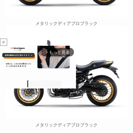
メタリックディアブロブラック
close
もっと見る
arrow_forward_ios
M
u
t
e
メタリックディアブロブラック