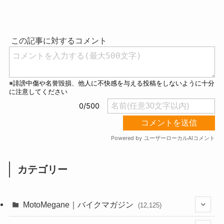
M
u
t
e
カテゴリー
MotoMegane｜バイクマガジン
(12,125)