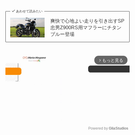
あわせて読みたい
爽快で心地よい走りを引き出すSP
忠男Z900RS用マフラーにチタン
ブルー登場
もっと見る
arrow_forward_ios
Powered by 
GliaStudios