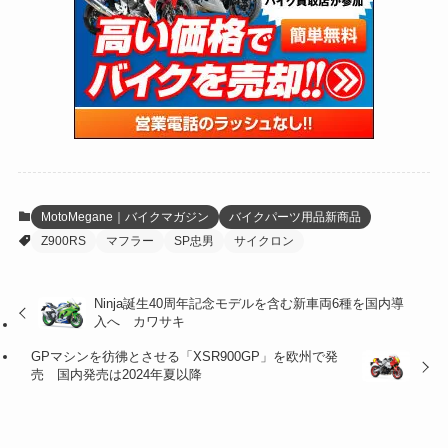
(47)
(274)
(131)
(21)
(98)
(12)
(6)
(34)
(204)
(19)
(15)
(61)
(13)
(171)
(17)
(63)
(47)
(35)
(12)
(59)
(109)
(5)
(60)
(38)
(5)
(41)
(16)
(6)
(22)
(65)
(18)
(30)
(3)
(12)
(21)
(61)
(6)
(20)
MotoMegane｜バイクマガジン
バイクパーツ用品新商品
Z900RS
マフラー
SP忠男
サイクロン
(27)
(41)
(4)
(32)
(36)
(8)
Ninja誕生40周年記念モデルを含む新車両6種を国内導
入へ カワサキ
(47)
(16)
GPマシンを彷彿とさせる「XSR900GP」を欧州で発
(1)
(1)
売 国内発売は2024年夏以降
(1)
(55)