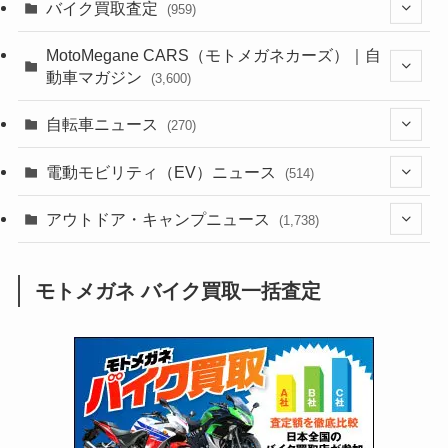
(1,382)
バイク買取査定
(959)
(44)
(352)
MotoMegane CARS（モトメガネカーズ）｜自
動車マガジン
(3,600)
(1,241)
(1)
(256)
自転車ニュース
(270)
(637)
(306)
(604)
(185)
(54)
電動モビリティ（EV）ニュース
(514)
(118)
(6,953)
(252)
(188)
(211)
(132)
アウトドア・キャンプニュース
(38)
(1,226)
(60)
(249)
(2,473)
(1,738)
(248)
(25)
(92)
(28)
(39)
(148)
(302)
(820)
(1)
(3)
モトメガネ バイク買取一括査定
(137)
(2,741)
(171)
(24)
(64)
(31)
(1,139)
(12)
(66)
(249)
(8)
(72)
(126)
(118)
(300)
(16)
(16)
(51)
(23)
(166)
(16)
(1,605)
(170)
(27)
(62)
(167)
(25)
(131)
(415)
(34)
(141)
(23)
(147)
(24)
(4)
(171)
(38)
(85)
(5)
(16)
(254)
(33)
(13)