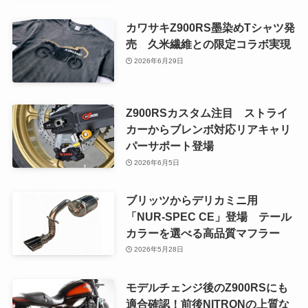
カワサキZ900RS墨染めTシャツ発
売 久米繊維との限定コラボ実現
2026年6月29日
Z900RSカスタム注目 ストライ
カーからブレンボ対応リアキャリ
パーサポート登場
2026年6月5日
ブリッツからデリカミニ用
「NUR-SPEC CE」登場 テール
カラーを選べる高品質マフラー
2026年5月28日
モデルチェンジ後のZ900RSにも
適合確認！前後NITRONの上質な