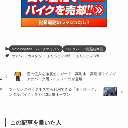
(15)
(61)
(13)
(171)
(17)
(63)
(47)
(35)
(12)
(59)
(109)
(5)
(60)
(38)
(5)
(41)
(16)
(6)
(22)
(65)
(18)
(30)
(3)
(12)
(21)
(61)
(6)
(20)
MotoMegane｜バイクマガジン
バイクパーツ用品新商品
ヤマハ
カスタム
トリシティ155
トリシティ125
(27)
(41)
(4)
(32)
(36)
(8)
雨の侵入を徹底的にガード 高耐水・高透湿ワイズギ
アのバイク用レインスーツが登場
(47)
(16)
ツーリングやビジネスでも利用できる「モトオークレ
(1)
(1)
ンタルバイク」新たに3店舗オープン
(1)
(55)
この記事を書いた人