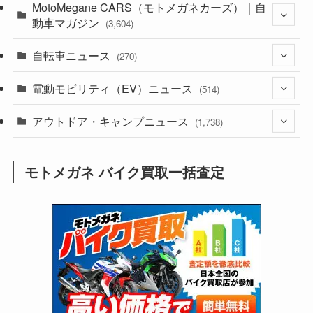
(44)
MotoMegane CARS（モトメガネカーズ）｜自
(352)
動車マガジン
(3,604)
(1,241)
(1)
自転車ニュース
(256)
(270)
(637)
(306)
(604)
(185)
電動モビリティ（EV）ニュース
(54)
(514)
(118)
(6,955)
(252)
(188)
(211)
アウトドア・キャンプニュース
(132)
(38)
(1,226)
(60)
(249)
(2,473)
(1,738)
(249)
(25)
(92)
(28)
(39)
(148)
(302)
(820)
(1)
(3)
モトメガネ バイク買取一括査定
(137)
(2,743)
(171)
(24)
(64)
(31)
(1,140)
(12)
(66)
(249)
(8)
(73)
(126)
(118)
(300)
(16)
(16)
(51)
(23)
(166)
(16)
(1,605)
(170)
(27)
(62)
(167)
(25)
(131)
(415)
(34)
(141)
(23)
(147)
(24)
(4)
(171)
(38)
(85)
(5)
(16)
(254)
(33)
(13)
(47)
(274)
(131)
(21)
(98)
(12)
(6)
(34)
(204)
(19)