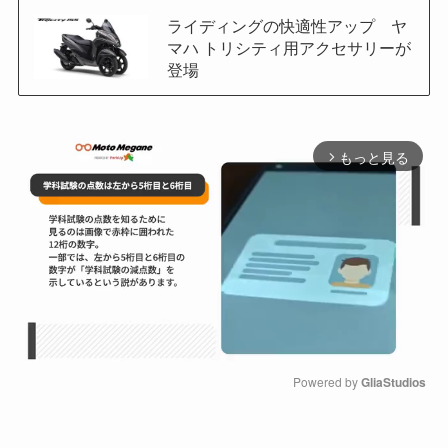
ライディングの快適性アップ ヤ
マハ トリシティ用アクセサリーが
登場
もっと見る
arrow_forward_ios
Powered by 
GliaStudios
M
u