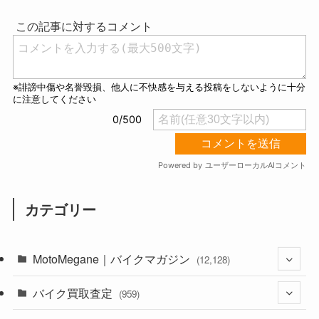
t
e
カテゴリー
MotoMegane｜バイクマガジン
(12,128)
バイク買取査定
(1,382)
(959)