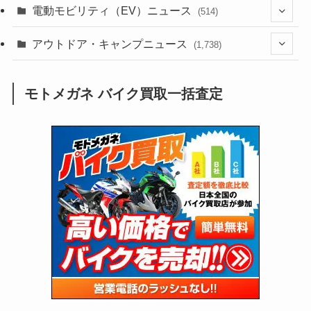
(185)
(54)
電動モビリティ（EV）ニュース
(514)
(118)
(6,953)
(252)
(188)
(211)
(132)
アウトドア・キャンプニュース
(38)
(1,226)
(60)
(249)
(2,473)
(1,738)
(248)
(25)
(92)
(28)
(39)
(148)
(302)
(820)
(1)
(3)
モトメガネ バイク買取一括査定
(137)
(2,743)
(171)
(24)
(64)
(31)
(1,139)
(12)
(66)
(249)
(8)
(72)
(126)
(118)
(300)
(16)
(16)
(51)
(23)
(166)
(16)
(1,605)
(170)
(27)
(62)
(167)
(25)
(131)
(415)
(34)
(141)
(23)
(147)
(24)
(4)
(171)
(38)
(85)
(5)
(16)
(254)
(33)
(13)
(47)
(274)
(131)
(21)
(98)
(12)
(6)
(34)
(204)
(19)
(15)
(61)
(13)
(171)
(17)
(63)
(47)
(35)
(12)
(59)
(109)
(5)
(60)
(38)
(5)
(41)
(16)