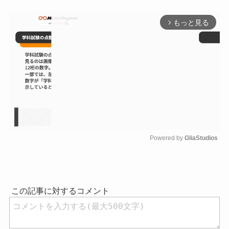
もっと見る
arrow_forward_ios
Powered by 
GliaStudios
M
u
t
e