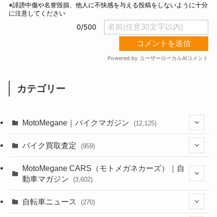
カテゴリー
MotoMegane｜バイクマガジン
(12,125)
(1,382)
バイク買取査定
(959)
(44)
(352)
MotoMegane CARS（モトメガネカーズ）｜自
動車マガジン
(3,602)
(1,241)
(1)
(256)
自転車ニュース
(270)
(637)
(306)
(604)