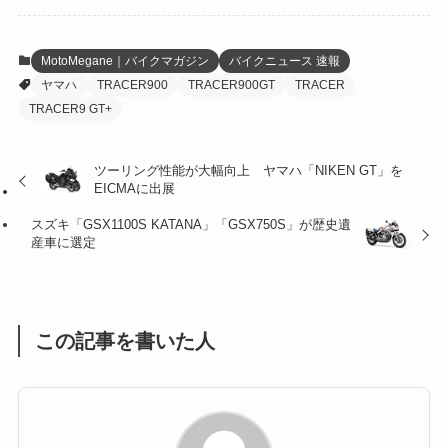
(6)
(22)
(65)
(18)
(30)
(3)
(12)
(21)
(61)
(6)
(20)
MotoMegane｜バイクマガジン
バイクニュース 速報
ヤマハ
TRACER900
TRACER900GT
TRACER
(27)
(41)
(4)
TRACER9 GT+
(32)
(36)
(8)
ツーリング性能が大幅向上 ヤマハ「NIKEN GT」を
(47)
(16)
EICMAに出展
(1)
(1)
スズキ「GSX1100S KATANA」「GSX750S」が歴史遺
産車に選定
(1)
(55)
この記事を書いた人