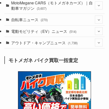
(44)
MotoMegane CARS（モトメガネカーズ）｜自
(352)
動車マガジン
(3,607)
(1,243)
(1)
自転車ニュース
(256)
(270)
(639)
(306)
(604)
(186)
電動モビリティ（EV）ニュース
(54)
(514)
(118)
(6,957)
(252)
(188)
(211)
アウトドア・キャンプニュース
(132)
(38)
(1,226)
(60)
(249)
(2,473)
(1,738)
(250)
(25)
(92)
(28)
(39)
(148)
(302)
(821)
(1)
(3)
モトメガネ バイク買取一括査定
(137)
(2,744)
(171)
(24)
(64)
(31)
(1,142)
(12)
(66)
(249)
(8)
(74)
(126)
(118)
(300)
(16)
(16)
(51)
(23)
(166)
(16)
(1,605)
(170)
(27)
(62)
(167)
(25)
(131)
(415)
(34)
(141)
(23)
(147)
(24)
(4)
(171)
(38)
(85)
(5)
(16)
(255)
(33)
(13)
(47)
(274)
(131)
(21)
(98)
(12)
(6)
(34)
(204)
(19)