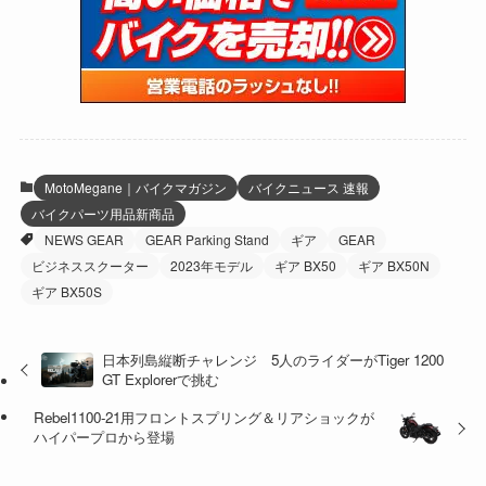
(15)
(61)
(13)
(171)
(17)
(64)
(47)
(35)
(12)
(59)
(109)
(5)
(60)
(38)
(5)
(41)
(16)
(6)
(22)
(65)
(18)
(30)
(3)
(12)
(21)
(61)
(6)
(20)
MotoMegane｜バイクマガジン
バイクニュース 速報
バイクパーツ用品新商品
(27)
(41)
(4)
NEWS GEAR
GEAR Parking Stand
ギア
GEAR
(32)
(36)
(8)
ビジネススクーター
2023年モデル
ギア BX50
ギア BX50N
ギア BX50S
(47)
(16)
(1)
(1)
日本列島縦断チャレンジ 5人のライダーがTiger 1200
GT Explorerで挑む
(1)
(55)
Rebel1100-21用フロントスプリング＆リアショックが
ハイパープロから登場