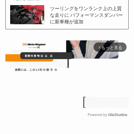
ツーリングをワンランク上の上質
な走りに パフォーマンスダンパー
に新車種が追加
もっと見る
arrow_forward_ios
Powered by 
GliaStudios
M
u