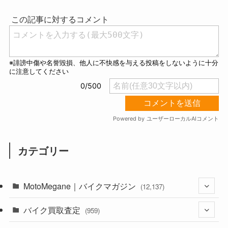
t
e
カテゴリー
MotoMegane｜バイクマガジン
(12,137)
バイク買取査定
(1,385)
(959)