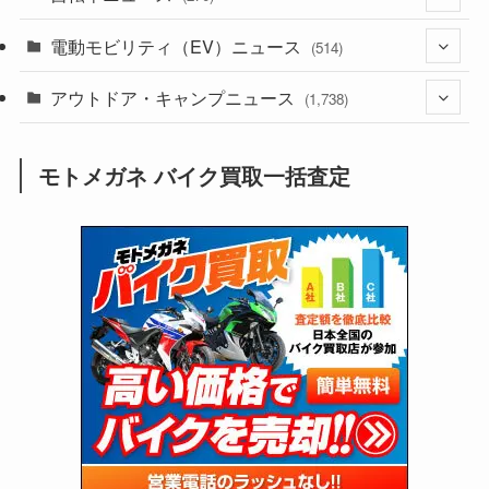
(640)
(306)
(604)
(188)
電動モビリティ（EV）ニュース
(54)
(514)
(118)
(6,964)
(252)
(188)
(211)
アウトドア・キャンプニュース
(132)
(38)
(1,226)
(60)
(249)
(2,474)
(1,738)
(251)
(25)
(92)
(28)
(39)
(148)
(302)
(821)
(1)
(3)
モトメガネ バイク買取一括査定
(137)
(2,744)
(171)
(24)
(64)
(31)
(1,145)
(12)
(66)
(249)
(8)
(75)
(126)
(118)
(300)
(16)
(16)
(51)
(23)
(166)
(16)
(1,605)
(170)
(27)
(62)
(167)
(25)
(131)
(415)
(34)
(141)
(23)
(147)
(24)
(4)
(171)
(38)
(85)
(5)
(16)
(255)
(33)
(13)
(47)
(274)
(131)
(21)
(98)
(12)
(6)
(34)
(204)
(19)
(15)
(61)
(13)
(171)
(17)
(65)
(47)
(35)
(12)
(59)
(109)
(5)
(60)
(38)
(5)
(41)
(16)