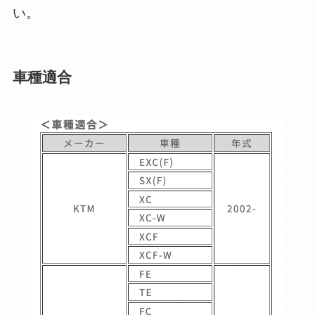
い。
車種適合