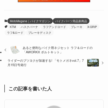
(6)
(22)
(65)
(18)
(30)
(3)
(12)
(21)
(61)
(6)
(20)
MotoMegane｜バイクマガジン
バイクパーツ用品新商品
KTM
ハスクバーナ
ラフアンドロード
ブレーキ
X-GRIP
(27)
(41)
(4)
ラフ&ロード
ブレーキディスク
(32)
(36)
(8)
あると便利なバイク用ネジセット ラフ＆ロードの
(47)
(16)
「AWORKX ボルトキット」
(1)
(1)
ライダーのブツヨクが加速する! 「モトメガネvol.7」7
月15日号発行
(1)
(55)
この記事を書いた人