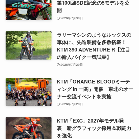
第100回ISDE記念の5モデルを公
開
2026年7月30日
ラリーマシンのようなルックスの
車体に、先進装備を多数搭載！
KTM 390 ADVENTURE R【注目
の輸入バイク一気試乗】
2026年7月29日
KTM「ORANGE BLOODミーテ
ィング in 一関」開催 東北のオー
ナー交流イベントを実施
2026年7月28日
KTM「EXC」2027年モデル発
表 新グラフィック採用＆戦闘力
を強化