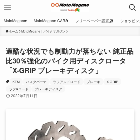
MotoMegane
MotoMegane CARS
フリーペーパー設置店
ショッピン
ホーム
MotoMegane｜バイクマガジン
過酷な状況でも制動力が落ちない 純正品
比30％強化のバイク用ディスクロータ
「X-GRIP ブレーキディスク」
KTM
ハスクバーナ
ラフアンドロード
ブレーキ
X-GRIP
ラフ&ロード
ブレーキディスク
2022年7月11日