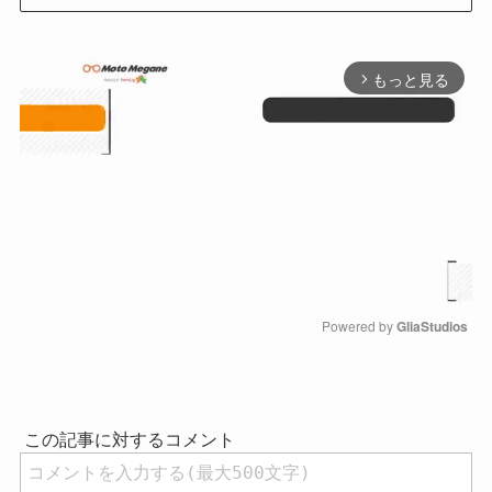
もっと見る
arrow_forward_ios
Powered by 
GliaStudios
M
u
t
e