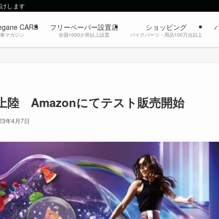
届けします
egane CARS
フリーペーパー設置店
ショッピング
動車マガジン
全国1000か所以上設置
バイクパーツ・用品100万点以上
初上陸 Amazonにてテスト販売開始
023年4月7日