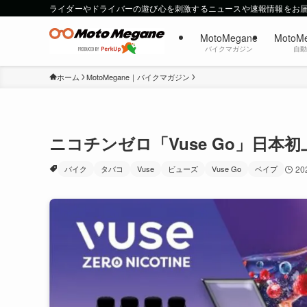
ライダーやドライバーの遊び心を刺激するニュースや速報情報をお
MotoMegane
MotoM
バイクマガジン
自
ホーム
MotoMegane｜バイクマガジン
ニコチンゼロ「Vuse Go」日本
バイク
タバコ
Vuse
ビューズ
Vuse Go
ベイプ
2