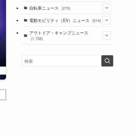
(1)
(256)
自転車ニュース
(270)
(638)
(306)
(604)
(185)
(54)
電動モビリティ（EV）ニュース
(514)
(118)
(6,956)
(252)
(188)
(211)
(132)
アウトドア・キャンプニュース
(38)
(1,226)
(60)
(249)
(2,473)
(1,738)
(249)
(25)
(92)
(28)
(39)
(148)
(302)
(821)
(1)
(3)
(137)
(2,744)
(171)
(24)
(64)
(31)
(1,141)
(12)
(66)
(249)
(8)
(73)
(126)
(118)
(300)
(16)
(16)
(51)
(23)
(166)
(16)
(1,605)
(170)
(27)
(62)
(167)
(25)
(131)
(415)
(34)
(141)
(23)
(147)
(24)
(4)
(171)
(38)
(85)
(5)
(16)
(255)
(33)
(13)
(47)
(274)
(131)
(21)
(98)
(12)
(6)
(34)
(204)
(19)
(15)
(61)
(13)
(171)
(17)
(63)
(47)
(35)
(12)
(59)
(109)
(5)
(60)
(38)
(5)
(41)
(16)