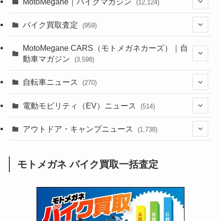
MotoMegane｜バイクマガジン
(12,124)
(1,381)
バイク買取査定
(959)
(44)
(352)
MotoMegane CARS（モトメガネカーズ）｜自
動車マガジン
(3,598)
(1,240)
(1)
(256)
自転車ニュース
(270)
(637)
(306)
(604)
(185)
(54)
電動モビリティ（EV）ニュース
(514)
(118)
(6,953)
(251)
(188)
(211)
(132)
アウトドア・キャンプニュース
(38)
(1,226)
(60)
(249)
(2,473)
(1,738)
(248)
(25)
(92)
(28)
(39)
(148)
(302)
(820)
(1)
(3)
モトメガネ バイク買取一括査定
(137)
(2,739)
(171)
(24)
(64)
(31)
(1,139)
(12)
(66)
(249)
(8)
(72)
(126)
(118)
(300)
(16)
(16)
(51)
(23)
(166)
(16)
(1,605)
(170)
(27)
(62)
(167)
(25)
(131)
(415)
(34)
(141)
(23)
(147)