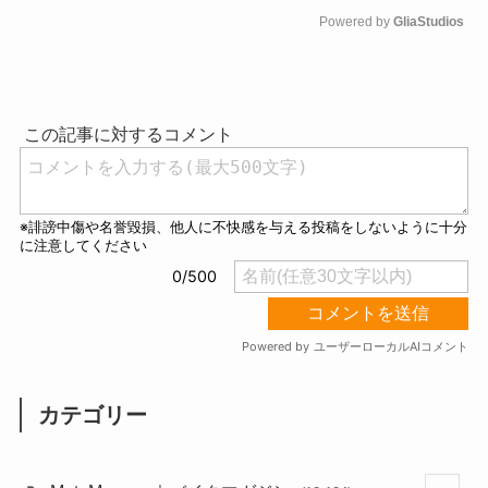
Powered by 
GliaStudios
M
u
t
e
カテゴリー