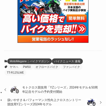
(24)
(4)
(171)
(38)
(85)
(5)
(16)
(254)
(33)
(13)
(46)
(274)
(131)
(21)
(98)
(12)
(6)
(34)
(204)
(19)
(15)
(61)
(13)
(171)
(17)
(63)
(47)
(35)
(12)
(59)
(109)
(5)
(60)
(38)
(5)
(41)
(16)
(6)
(22)
(65)
(18)
(30)
(3)
(12)
(21)
(61)
(6)
(20)
MotoMegane｜バイクマガジン
バイクニュース 速報
ヤマハ
PW50
オフロードバイク
ファンバイク
(27)
(41)
(4)
TT-R125LWE
(32)
(36)
(8)
モトクロス競技用「YZシリーズ」2024年モデル＆50周
(47)
(16)
年記念モデルの予約受付開始
(1)
(1)
扱いやすさ＆パフォーマンス性向上クロスカントリー
競技用YZシリーズ2024年モデル