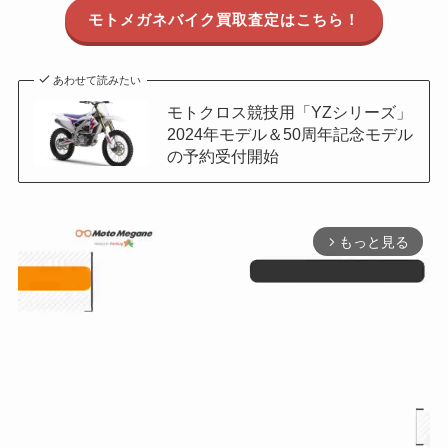
モトメガネバイク買取査定はこちら！
あわせて読みたい
モトクロス競技用「YZシリーズ」
2024年モデル＆50周年記念モデル
の予約受付開始
もっと見る
arrow_forward_ios