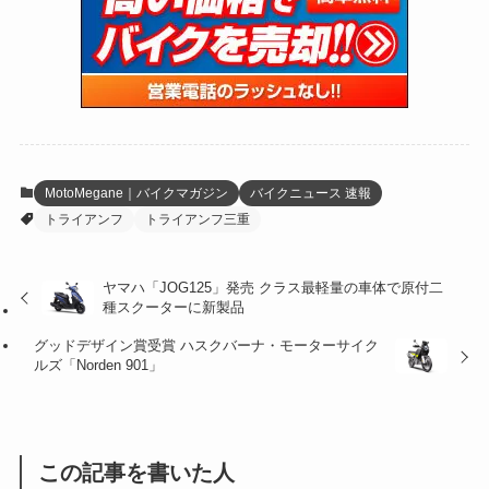
(15)
(61)
(13)
(171)
(17)
(65)
(47)
(35)
(12)
(59)
(109)
(5)
(60)
(38)
(5)
(41)
(16)
(6)
(22)
(65)
(18)
(30)
(3)
(12)
(21)
(61)
(6)
(20)
MotoMegane｜バイクマガジン
バイクニュース 速報
トライアンフ
トライアンフ三重
(27)
(41)
(4)
(32)
(36)
(8)
ヤマハ「JOG125」発売 クラス最軽量の車体で原付二
種スクーターに新製品
(47)
(16)
グッドデザイン賞受賞 ハスクバーナ・モーターサイク
(1)
(1)
ルズ「Norden 901」
(1)
(55)
この記事を書いた人