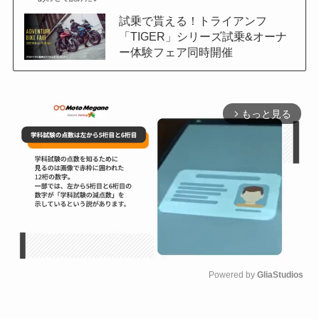
試乗で貰える！トライアンフ
「TIGER」シリーズ試乗&オーナ
ー体験フェア同時開催
もっと見る
arrow_forward_ios
Powered by 
GliaStudios
M
u