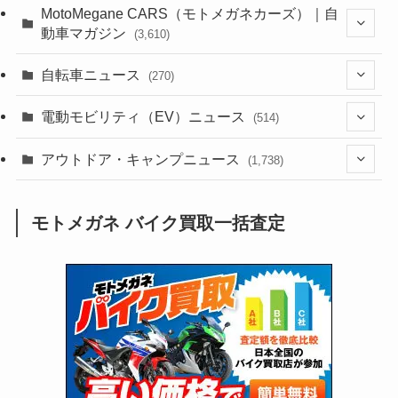
(44)
(352)
MotoMegane CARS（モトメガネカーズ）｜自
動車マガジン
(3,610)
(1,244)
(1)
(256)
自転車ニュース
(270)
(640)
(306)
(604)
(188)
(54)
電動モビリティ（EV）ニュース
(514)
(118)
(6,964)
(252)
(188)
(211)
(132)
アウトドア・キャンプニュース
(38)
(1,226)
(60)
(249)
(2,474)
(1,738)
(251)
(25)
(92)
(28)
(39)
(148)
(302)
(821)
(1)
(3)
モトメガネ バイク買取一括査定
(137)
(2,744)
(171)
(24)
(64)
(31)
(1,144)
(12)
(66)
(249)
(8)
(75)
(126)
(118)
(300)
(16)
(16)
(51)
(23)
(166)
(16)
(1,605)
(170)
(27)
(62)
(167)
(25)
(131)
(415)
(34)
(141)
(23)
(147)
(24)
(4)
(171)
(38)
(85)
(5)
(16)
(255)
(33)
(13)
(47)
(274)
(131)
(21)
(98)
(12)
(6)
(34)
(204)
(19)