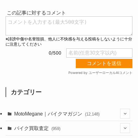
t
e
カテゴリー
MotoMegane｜バイクマガジン
(12,148)
(1,386)
バイク買取査定
(959)