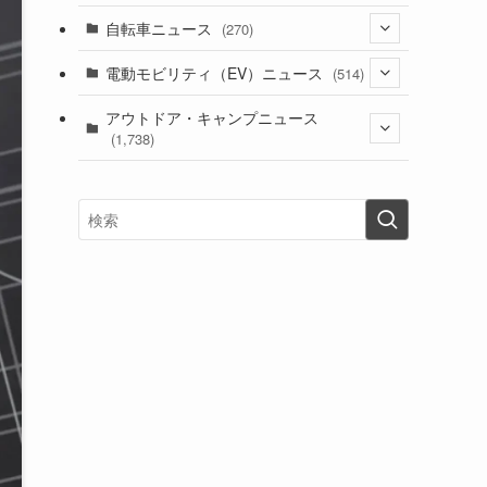
(1)
(256)
自転車ニュース
(270)
(637)
(306)
(604)
(185)
(54)
電動モビリティ（EV）ニュース
(514)
(118)
(6,953)
(251)
(188)
(211)
(132)
アウトドア・キャンプニュース
(38)
(1,226)
(60)
(249)
(2,473)
(1,738)
(248)
(25)
(92)
(28)
(39)
(148)
(302)
(820)
(1)
(3)
(137)
(2,739)
(171)
(24)
(64)
(31)
(1,139)
(12)
(66)
(249)
(8)
(72)
(126)
(118)
(300)
(16)
(16)
(51)
(23)
(166)
(16)
(1,605)
(170)
(27)
(62)
(167)
(25)
(131)
(415)
(34)
(141)
(23)
(147)
(24)
(4)
(171)
(38)
(85)
(5)
(16)
(254)
(33)
(13)
(46)
(274)
(131)
(21)
(98)
(12)
(6)
(34)
(204)
(19)
(15)
(61)
(13)
(171)
(17)
(63)
(47)
(35)
(12)
(59)
(109)
(5)
(60)
(38)
(5)
(41)
(16)