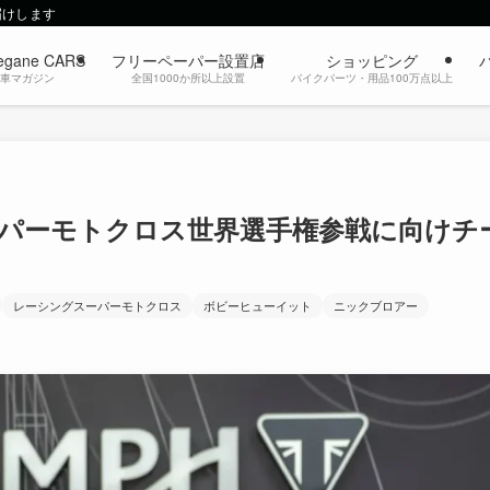
届けします
egane CARS
フリーペーパー設置店
ショッピング
動車マガジン
全国1000か所以上設置
バイクパーツ・用品100万点以上
パーモトクロス世界選手権参戦に向けチ
レーシングスーパーモトクロス
ボビーヒューイット
ニックブロアー