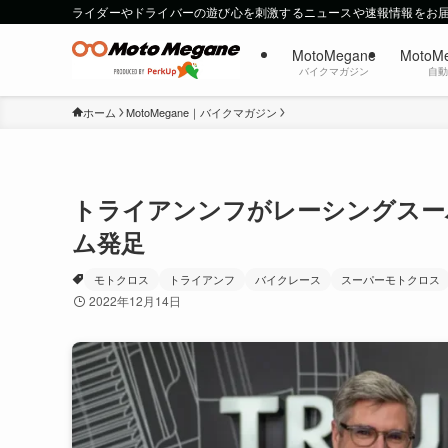
ライダーやドライバーの遊び心を刺激するニュースや速報情報をお
MotoMegane
MotoM
バイクマガジン
自
ホーム
MotoMegane｜バイクマガジン
トライアンンフがレーシングスー
ム発足
モトクロス
トライアンフ
バイクレース
スーパーモトクロス
2022年12月14日