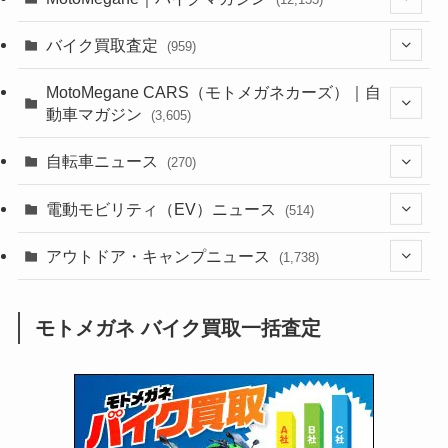
(1,384)
バイク買取査定
(959)
(44)
(352)
MotoMegane CARS（モトメガネカーズ）｜自
動車マガジン
(3,605)
(1,242)
(1)
(256)
自転車ニュース
(270)
(638)
(306)
(604)
(185)
(54)
電動モビリティ（EV）ニュース
(514)
(118)
(6,956)
(252)
(188)
(211)
(132)
アウトドア・キャンプニュース
(38)
(1,226)
(60)
(249)
(2,473)
(1,738)
(249)
(25)
(92)
(28)
(39)
(148)
(302)
(821)
(1)
(3)
モトメガネ バイク買取一括査定
(137)
(2,744)
(171)
(24)
(64)
(31)
(1,141)
(12)
(66)
(249)
(8)
(73)
(126)
(118)
(300)
(16)
(16)
(51)
(23)
(166)
(16)
(1,605)
(170)
(27)
(62)
(167)
(25)
(131)
(415)
(34)
(141)
(23)
(147)