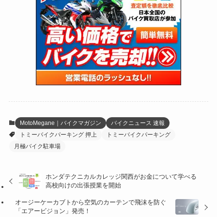
(24)
(4)
(171)
(38)
(85)
(5)
(16)
(255)
(33)
(13)
(47)
(274)
(131)
(21)
(98)
(12)
(6)
(34)
(204)
(19)
(15)
(61)
(13)
(171)
(17)
(63)
(47)
(35)
(12)
(59)
(109)
(5)
(60)
(38)
(5)
(41)
(16)
(6)
(22)
(65)
(18)
(30)
(3)
(12)
(21)
(61)
(6)
(20)
MotoMegane｜バイクマガジン
バイクニュース 速報
トミーバイクパーキング 押上
トミーバイクパーキング
(27)
(41)
(4)
月極バイク駐車場
(32)
(36)
(8)
ホンダテクニカルカレッジ関西がお金について学べる
(47)
(16)
高校向けの出張授業を開始
(1)
(1)
オージーケーカブトから空気のカーテンで飛沫を防ぐ
「エアービジョン」発売！