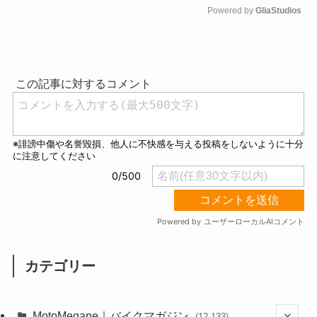
Powered by 
GliaStudios
M
u
t
e
カテゴリー
MotoMegane｜バイクマガジン
(12,133)