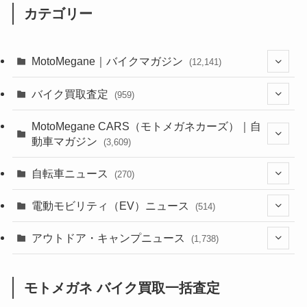
カテゴリー
MotoMegane｜バイクマガジン
(12,141)
(1,386)
バイク買取査定
(959)
(44)
(352)
MotoMegane CARS（モトメガネカーズ）｜自
動車マガジン
(3,609)
(1,244)
(1)
(256)
自転車ニュース
(270)
(640)
(306)
(604)
(187)
(54)
電動モビリティ（EV）ニュース
(514)
(118)
(6,958)
(252)
(188)
(211)
(132)
アウトドア・キャンプニュース
(38)
(1,226)
(60)
(249)
(2,474)
(1,738)
(251)
(25)
(92)
(28)
(39)
(148)
(302)
(821)
(1)
(3)
モトメガネ バイク買取一括査定
(137)
(2,744)
(171)
(24)
(64)
(31)
(1,143)
(12)
(66)
(249)
(8)