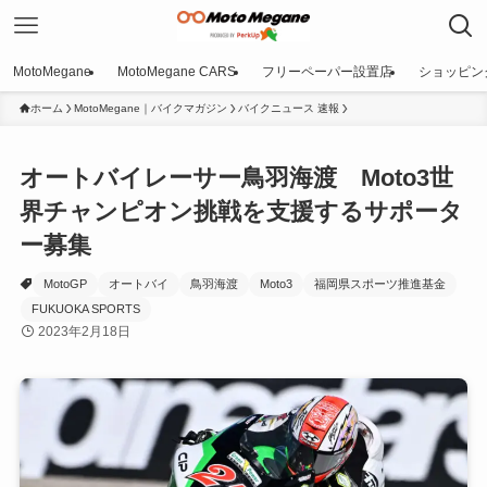
MotoMegane
MotoMegane CARS
フリーペーパー設置店
ショッピン
ホーム
MotoMegane｜バイクマガジン
バイクニュース 速報
オートバイレーサー鳥羽海渡 Moto3世
界チャンピオン挑戦を支援するサポータ
ー募集
MotoGP
オートバイ
鳥羽海渡
Moto3
福岡県スポーツ推進基金
FUKUOKA SPORTS
2023年2月18日