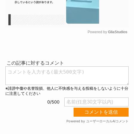
Powered by 
GliaStudios
M
u
t
e