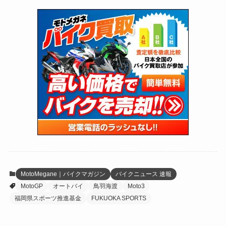
(75)
(126)
(118)
(300)
(16)
(16)
(51)
(23)
(166)
(16)
(1,605)
(170)
(27)
(62)
(167)
(25)
(131)
(415)
(34)
(141)
(23)
(147)
(24)
(4)
(171)
(38)
(85)
(5)
(16)
(255)
(33)
(13)
(47)
(274)
(131)
(21)
(98)
(12)
(6)
(34)
(204)
(19)
(15)
(61)
(13)
(171)
(17)
(65)
(47)
(35)
(12)
(59)
(109)
(5)
(60)
(38)
(5)
(41)
(16)
(6)
(22)
(65)
(18)
(30)
(3)
(12)
(21)
(61)
(6)
(20)
MotoMegane｜バイクマガジン
バイクニュース 速報
MotoGP
オートバイ
鳥羽海渡
Moto3
(27)
(41)
(4)
福岡県スポーツ推進基金
FUKUOKA SPORTS
(32)
(36)
(8)