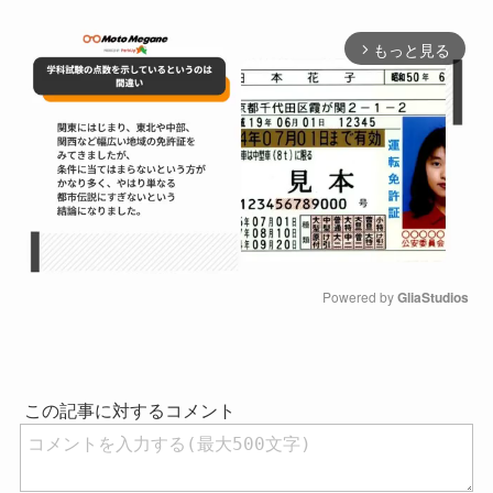
もっと見る
arrow_forward_ios
Powered by 
GliaStudios
M
u
t
e