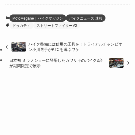
(3)
(12)
(21)
(61)
(6)
(20)
MotoMegane｜バイクマガジン
バイクニュース 速報
ドゥカティ
ストリートファイターV2
(27)
(41)
(4)
(32)
(36)
(8)
バイク整備には信用の工具を！トライアルチャンピオ
ン小川選手がKTCを選ぶワケ
(47)
(16)
日本初 ミラノショーに登場したカワサキのバイク2台
(1)
(1)
が期間限定で展示
(1)
(55)
この記事を書いた人