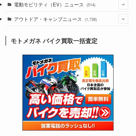
(185)
電動モビリティ（EV）ニュース
(54)
(514)
(118)
(6,953)
(252)
(188)
(211)
アウトドア・キャンプニュース
(132)
(38)
(1,226)
(60)
(249)
(2,473)
(1,738)
(248)
(25)
(92)
(28)
(39)
(148)
(302)
(820)
(1)
(3)
モトメガネ バイク買取一括査定
(137)
(2,739)
(171)
(24)
(64)
(31)
(1,139)
(12)
(66)
(249)
(8)
(72)
(126)
(118)
(300)
(16)
(16)
(51)
(23)
(166)
(16)
(1,605)
(170)
(27)
(62)
(167)
(25)
(131)
(415)
(34)
(141)
(23)
(147)
(24)
(4)
(171)
(38)
(85)
(5)
(16)
(254)
(33)
(13)
(47)
(274)
(131)
(21)
(98)
(12)
(6)
(34)
(204)
(19)
(15)
(61)
(13)
(171)
(17)
(63)
(47)
(35)
(12)
(59)
(109)
(5)
(60)
(38)
(5)
(41)
(16)
(6)
(22)
(65)
(18)
(30)