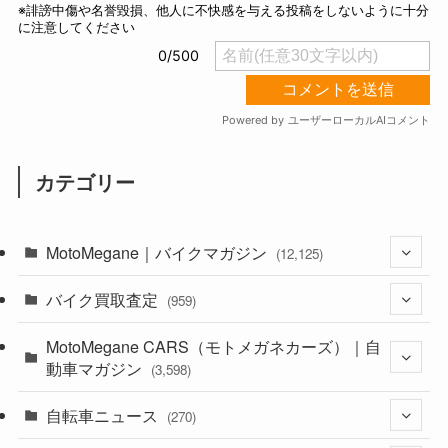
カテゴリー
MotoMegane｜バイクマガジン
(12,125)
バイク買取査定
(1,382)
(959)
(44)
MotoMegane CARS（モトメガネカーズ）｜自
(352)
動車マガジン
(3,598)
(1,241)
(1)
自転車ニュース
(256)
(270)
(637)
(306)
(604)