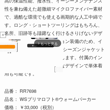
高の保温性能、撥水性、イージーメンテナンス
性を兼ね備えた超微細マイクロファイバー素材
で、過酷な環境でも使える画期的な人工中綿で
す。ロング・ショートツーリングはもちろん、
名所、旧跡等も躊躇なく行けるさりげないデザ
close
イン。また、ベンチレーション装備のため、イ
もっと見る
arrow_forward_ios
ンナージャケットを外して3シーズンジャケット
として秋冬春と長期間活躍します。付属のイン
ナージャケットはシンプルなデザインで単体着
用も可能です。
M
品番： RR7698
u
t
品名： WSプリマロフト®ウォームパーカー
e
価格： ￥33,000（税別）