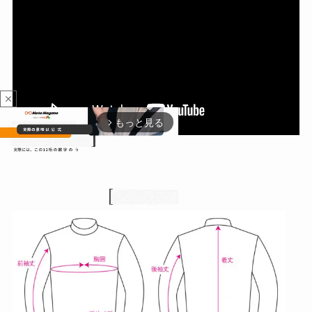
close
もっと見る
arrow_forward_ios
[製品サイズ]
M
u
t
e