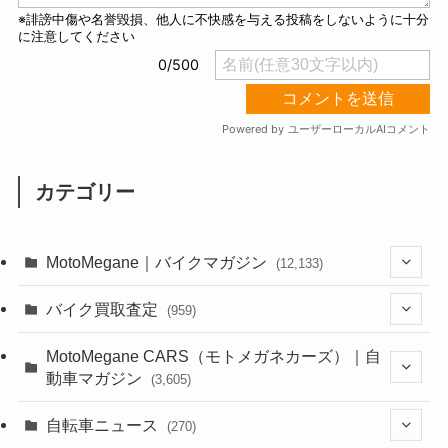
カテゴリー
MotoMegane｜バイクマガジン
(12,133)
(1,384)
バイク買取査定
(959)
(44)
(352)
MotoMegane CARS（モトメガネカーズ）｜自
動車マガジン
(3,605)
(1,242)
(1)
(256)
自転車ニュース
(270)
(638)
(306)
(604)