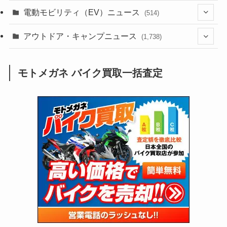
(185)
(54)
電動モビリティ（EV）ニュース
(514)
(118)
(6,956)
(252)
(188)
(211)
(132)
アウトドア・キャンプニュース
(38)
(1,226)
(60)
(249)
(2,473)
(1,738)
(249)
(25)
(92)
(28)
(39)
(148)
(302)
(821)
(1)
(3)
モトメガネ バイク買取一括査定
(137)
(2,744)
(171)
(24)
(64)
(31)
(1,141)
(12)
(66)
(249)
(8)
(73)
(126)
(118)
(300)
(16)
(16)
(51)
(23)
(166)
(16)
(1,605)
(170)
(27)
(62)
(167)
(25)
(131)
(415)
(34)
(141)
(23)
(147)
(24)
(4)
(171)
(38)
(85)
(5)
(16)
(255)
(33)
(13)
(47)
(274)
(131)
(21)
(98)
(12)
(6)
(34)
(204)
(19)
(15)
(61)
(13)
(171)
(17)
(63)
(47)
(35)
(12)
(59)
(109)
(5)
(60)
(38)
(5)
(41)
(16)