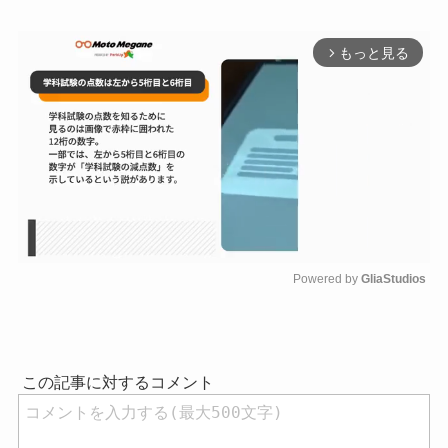
もっと見る
arrow_forward_ios
Powered by 
GliaStudios
M
u
t
e