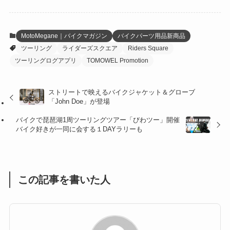
(6)
(22)
(65)
(18)
(30)
(3)
(12)
(21)
(61)
(6)
(20)
MotoMegane｜バイクマガジン
バイクパーツ用品新商品
ツーリング
ライダーズスクエア
Riders Square
(27)
(41)
(4)
ツーリングログアプリ
TOMOWEL Promotion
(32)
(36)
(8)
ストリートで映えるバイクジャケット＆グローブ
(47)
(16)
「John Doe」が登場
(1)
(1)
バイクで琵琶湖1周ツーリングツアー「びわツー」開催
バイク好きが一同に会する１DAYラリーも
(1)
(55)
この記事を書いた人