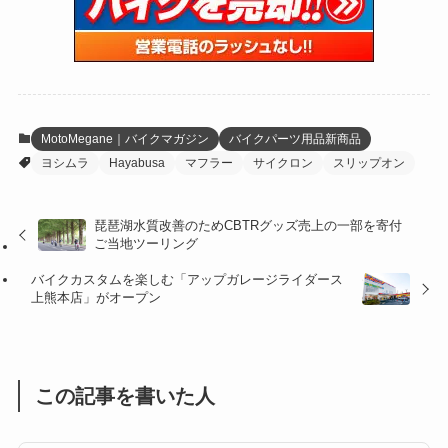
(59)
(109)
(5)
(60)
(38)
(5)
(41)
(16)
(6)
(22)
(65)
(18)
(30)
(3)
(12)
(21)
(61)
(6)
(20)
MotoMegane｜バイクマガジン
バイクパーツ用品新商品
ヨシムラ
Hayabusa
マフラー
サイクロン
スリップオン
(27)
(41)
(4)
(32)
(36)
(8)
琵琶湖水質改善のためCBTRグッズ売上の一部を寄付
ご当地ツーリング
(47)
(16)
バイクカスタムを楽しむ「アップガレージライダース
(1)
(1)
上熊本店」がオープン
(1)
(55)
この記事を書いた人