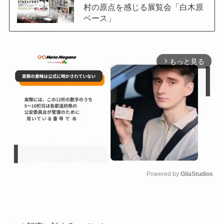
村の原点を感じる展覧会「白木原
ベース」
もっと見る
arrow_forward_ios
Powered by 
GliaStudios
M
u
t
e