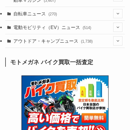
(3,607)
(1,243)
(1)
(256)
自転車ニュース
(270)
(639)
(306)
(604)
(186)
(54)
電動モビリティ（EV）ニュース
(514)
(118)
(6,957)
(252)
(188)
(211)
(132)
アウトドア・キャンプニュース
(38)
(1,226)
(60)
(249)
(2,473)
(1,738)
(250)
(25)
(92)
(28)
(39)
(148)
(302)
(821)
(1)
(3)
モトメガネ バイク買取一括査定
(137)
(2,744)
(171)
(24)
(64)
(31)
(1,142)
(12)
(66)
(249)
(8)
(74)
(126)
(118)
(300)
(16)
(16)
(51)
(23)
(166)
(16)
(1,605)
(170)
(27)
(62)
(167)
(25)
(131)
(415)
(34)
(141)
(23)
(147)
(24)
(4)
(171)
(38)
(85)
(5)
(16)
(255)
(33)
(13)
(47)
(274)
(131)
(21)
(98)
(12)
(6)
(34)
(204)
(19)
(15)
(61)
(13)
(171)
(17)
(64)
(47)
(35)
(12)