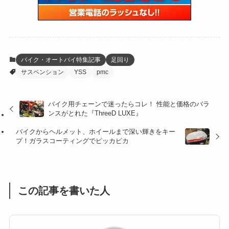
(59)
(109)
(5)
(60)
(38)
(5)
(41)
(16)
(6)
(22)
(65)
(18)
(30)
(3)
(12)
(21)
(61)
(6)
(20)
バイク・オートバイ特集記事
足回り
サスペンション
YSS
pmc
(27)
(41)
(4)
(32)
(36)
(8)
バイク用チェーンで迷ったらコレ！ 性能と価格のバラ
ンスがとれた『ThreeD LUXE』
(47)
(16)
バイクからヘルメット、ホイールまで深い輝きをキー
(1)
(1)
プ！ガラスコーティングでピッカピカ
(1)
(55)
この記事を書いた人