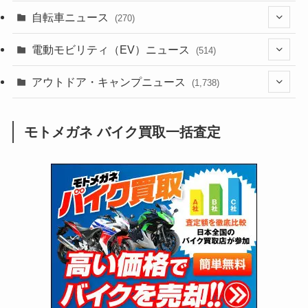
(256)
自転車ニュース
(270)
(637)
(306)
(604)
(185)
(54)
電動モビリティ（EV）ニュース
(514)
(118)
(6,953)
(252)
(188)
(211)
(132)
アウトドア・キャンプニュース
(38)
(1,226)
(60)
(249)
(2,473)
(1,738)
(248)
(25)
(92)
(28)
(39)
(148)
(302)
(820)
(1)
(3)
モトメガネ バイク買取一括査定
(137)
(2,742)
(171)
(24)
(64)
(31)
(1,139)
(12)
(66)
(249)
(8)
(72)
(126)
(118)
(300)
(16)
(16)
(51)
(23)
(166)
(16)
(1,605)
(170)
(27)
(62)
(167)
(25)
(131)
(415)
(34)
(141)
(23)
(147)
(24)
(4)
(171)
(38)
(85)
(5)
(16)
(254)
(33)
(13)
(47)
(274)
(131)
(21)
(98)
(12)
(6)
(34)
(204)
(19)
(15)
(61)
(13)
(171)
(17)
(63)
(47)
(35)
(12)