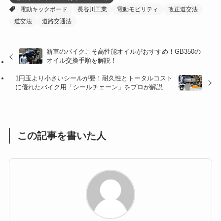
(32)
(36)
(8)
電動キックボード
長谷川工業
電動モビリティ
改正道交法
道交法
道路交通法
(47)
(16)
(1)
(1)
新車のバイクこそ高性能オイルがおすすめ！GB350の
オイル交換手順を解説！
(1)
(55)
1円玉より小さいシールが要！耐久性とトータルコスト
に優れたバイク用「シールチェーン」をプロが解説
この記事を書いた人