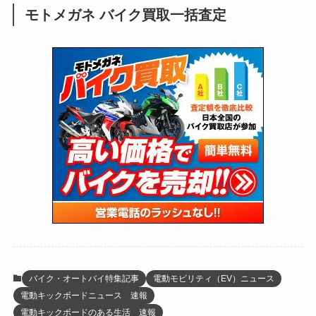
モトメガネ バイク買取一括査定
(137)
(2,744)
(171)
(24)
(64)
(31)
(1,145)
(12)
(66)
(249)
(8)
(75)
(126)
(118)
(300)
(16)
(16)
(51)
(23)
(166)
(16)
(1,605)
(170)
(27)
(62)
(167)
(25)
(131)
(415)
(34)
(141)
(23)
(147)
(24)
(4)
(171)
(38)
(85)
(5)
(16)
(255)
(33)
(13)
(47)
(274)
(131)
(21)
(98)
(12)
(6)
(34)
(204)
(19)
(15)
(61)
(13)
(171)
(17)
(65)
(47)
(35)
(12)
(59)
(109)
(5)
(60)
(38)
(5)
(41)
(16)
(6)
(22)
(65)
(18)
(30)
(3)
(12)
(21)
(61)
(6)
(20)
バイク・オートバイ特集記事
電動モビリティ（EV）ニュース
電動キックボードニュース 速報
(27)
(41)
(4)
電動キックボードのある生活 速報