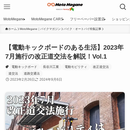
MotoMegane
MotoMegane CARS
フリーペーパー設置店
ショッピン
ホーム
MotoMegane｜バイクマガジン
バイク・オートバイ特集記事
【電動キックボードのある生活】2023年
7月施行の改正道交法を解説！Vol.1
電動キックボード
長谷川工業
電動モビリティ
改正道交法
道交法
道路交通法
2023年2月26日
2024年9月6日