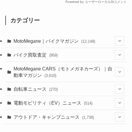
カテゴリー
MotoMegane｜バイクマガジン
(12,149)
(1,386)
バイク買取査定
(959)
(44)
(352)
MotoMegane CARS（モトメガネカーズ）｜自
動車マガジン
(3,610)
(1,244)
(1)
(256)
自転車ニュース
(270)
(640)
(306)
(604)
(188)
(54)
電動モビリティ（EV）ニュース
(514)
(118)
(6,964)
(252)
(188)
(211)
(132)
アウトドア・キャンプニュース
(38)
(1,226)
(60)
(249)
(2,474)
(1,738)
(251)
(25)
(92)
(28)
(39)
(148)
(302)
(821)
(1)
(3)