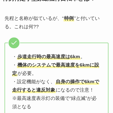
先程と名称が似ているが、“
特例
”と付いてい
る。これは何??
・
歩道走行時の最高速度は6km
。
・
機体のシステムで最高速度を6kmに設
定
が必要。
・設定機能がなく、
自身の操作で6kmで
走行すると違反対象
になるので注意！
※最高速度表示灯の装備で“緑点滅”が必
須となる