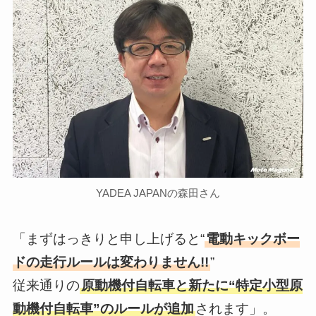
YADEA JAPANの森田さん
「まずはっきりと申し上げると“
電動キックボー
ドの走行ルールは変わりません!!
”
従来通りの
原動機付自転車と新たに“特定小型原
動機付自転車”のルールが追加
されます」。