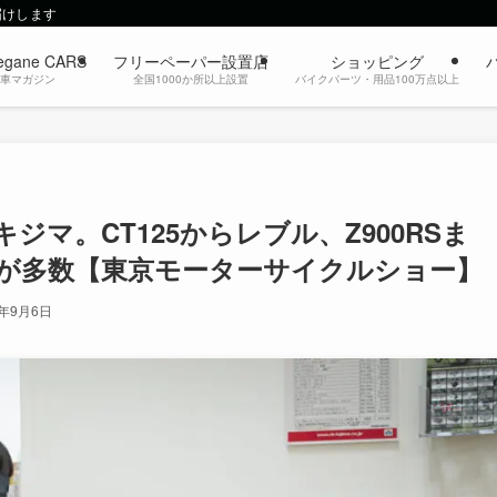
届けします
egane CARS
フリーペーパー設置店
ショッピング
動車マガジン
全国1000か所以上設置
バイクパーツ・用品100万点以上
マ。CT125からレブル、Z900RSま
ツが多数【東京モーターサイクルショー】
4年9月6日