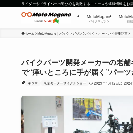
ライダーやドライバーの遊び心を刺激するニュースや速報情報をお
MotoMegane
MotoM
バイクマガジン
自
ホーム
MotoMegane｜バイクマガジン
バイク・オートバイ特集記事
バイクパーツ開発メーカーの老舗キジ
で“痒いところに手が届く”パー
キジマ
東京モーターサイクルショー
2023年4月12日
202