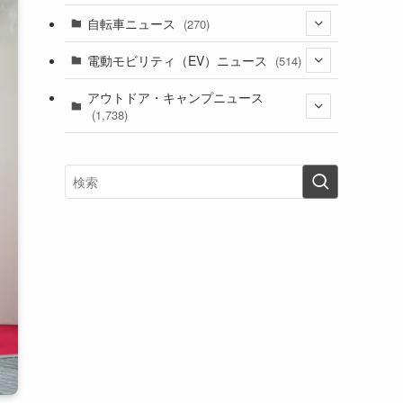
(1)
(256)
自転車ニュース
(270)
(638)
(306)
(604)
(185)
(54)
電動モビリティ（EV）ニュース
(514)
(118)
(6,956)
(252)
(188)
(211)
(132)
アウトドア・キャンプニュース
(38)
(1,226)
(60)
(249)
(2,473)
(1,738)
(249)
(25)
(92)
(28)
(39)
(148)
(302)
(821)
(1)
(3)
(137)
(2,744)
(171)
(24)
(64)
(31)
(1,141)
(12)
(66)
(249)
(8)
(73)
(126)
(118)
(300)
(16)
(16)
(51)
(23)
(166)
(16)
(1,605)
(170)
(27)
(62)
(167)
(25)
(131)
(415)
(34)
(141)
(23)
(147)
(24)
(4)
(171)
(38)
(85)
(5)
(16)
(255)
(33)
(13)
(47)
(274)
(131)
(21)
(98)
(12)
(6)
(34)
(204)
(19)
(15)
(61)
(13)
(171)
(17)
(63)
(47)
(35)
(12)
(59)
(109)
(5)
(60)
(38)
(5)
(41)
(16)