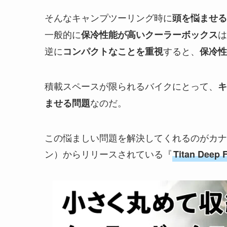
そんなキャンプツーリング時に
頭を悩ませる
一般的に
は
保冷性能が高いクーラーボックス
逆に
すると、
コンパクトなことを重視
保冷性
積載スペースが限られるバイクにとって、
キ
なのだ。
ませる問題
この悩ましい問題を解決してくれるのがカナ
ン）からリリースされている『
Titan Dee