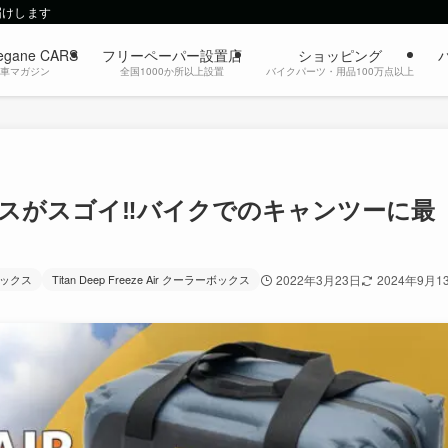
届けします
egane CARS
フリーペーパー設置店
ショッピング
動車マガジン
全国1000か所以上設置
バイクパーツ・用品100万点以上
スがスゴイ‼︎バイクでのキャンツーに最
ックス
Titan Deep Freeze Air クーラーボックス
2022年3月23日
2024年9月1