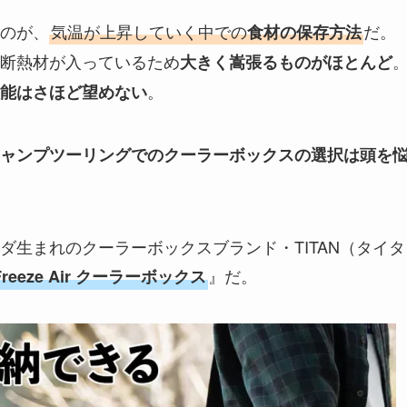
のが、
気温が上昇していく中での
だ。
食材の保存方法
断熱材が入っているため
大きく嵩張るものがほとんど
。
能はさほど望めない
ャンプツーリングでのクーラーボックスの選択は頭を
ダ生まれのクーラーボックスブランド・TITAN（タイタ
』だ。
p Freeze Air クーラーボックス