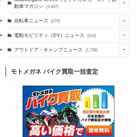
動車マガジン
(3,607)
(1,243)
(1)
(256)
自転車ニュース
(270)
(639)
(306)
(604)
(186)
(54)
電動モビリティ（EV）ニュース
(514)
(118)
(6,958)
(252)
(188)
(211)
(132)
アウトドア・キャンプニュース
(38)
(1,226)
(60)
(249)
(2,474)
(1,738)
(250)
(25)
(92)
(28)
(39)
(148)
(302)
(821)
(1)
(3)
モトメガネ バイク買取一括査定
(137)
(2,744)
(171)
(24)
(64)
(31)
(1,142)
(12)
(66)
(249)
(8)
(74)
(126)
(118)
(300)
(16)
(16)
(51)
(23)
(166)
(16)
(1,605)
(170)
(27)
(62)
(167)
(25)
(131)
(415)
(34)
(141)
(23)
(147)
(24)
(4)
(171)
(38)
(85)
(5)
(16)
(255)
(33)
(13)
(47)
(274)
(131)
(21)
(98)
(12)
(6)
(34)
(204)
(19)