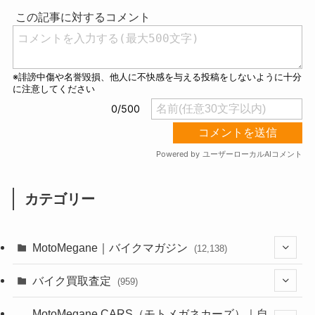
カテゴリー
MotoMegane｜バイクマガジン
(12,138)
(1,385)
バイク買取査定
(959)
(44)
(352)
MotoMegane CARS（モトメガネカーズ）｜自