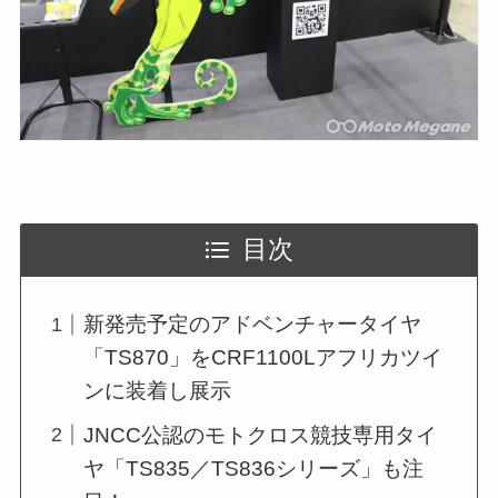
目次
新発売予定のアドベンチャータイヤ
「TS870」をCRF1100Lアフリカツイ
ンに装着し展示
JNCC公認のモトクロス競技専用タイ
ヤ「TS835／TS836シリーズ」も注