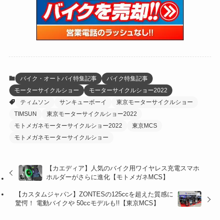
(15)
(61)
(13)
(171)
(17)
(64)
(47)
(35)
(12)
(59)
(109)
(5)
(60)
(38)
(5)
(41)
(16)
(6)
(22)
(65)
(18)
(30)
(3)
(12)
(21)
(61)
(6)
(20)
バイク・オートバイ特集記事
バイク特集記事
モーターサイクルショー
モーターサイクルショー2022
(27)
(41)
(4)
ティムソン
サンキューボーイ
東京モーターサイクルショー
(32)
(36)
(8)
TIMSUN
東京モーターサイクルショー2022
モトメガネモーターサイクルショー2022
東京MCS
(47)
(16)
モトメガネモーターサイクルショー
(1)
(1)
【カエディア】人気のバイク用ワイヤレス充電スマホ
(1)
(55)
ホルダーがさらに進化【モトメガネMCS】
【カスタムジャパン】ZONTESの125ccを超えた質感に
驚愕！ 電動バイクや 50ccモデルも!!【東京MCS】