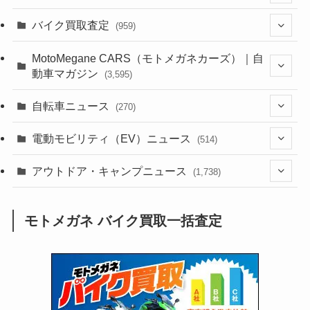
(1,381)
バイク買取査定
(959)
(44)
(352)
MotoMegane CARS（モトメガネカーズ）｜自
動車マガジン
(3,595)
(1,240)
(1)
(256)
自転車ニュース
(270)
(637)
(306)
(604)
(184)
(54)
電動モビリティ（EV）ニュース
(514)
(118)
(6,953)
(251)
(188)
(211)
(132)
アウトドア・キャンプニュース
(38)
(1,226)
(60)
(249)
(2,473)
(1,738)
(248)
(25)
(92)
(28)
(39)
(148)
(302)
(820)
(1)
(3)
モトメガネ バイク買取一括査定
(137)
(2,738)
(171)
(24)
(64)
(31)
(1,138)
(12)
(66)
(249)
(8)
(72)
(126)
(118)
(300)
(16)
(16)
(51)
(23)
(166)
(16)
(1,605)
(170)
(27)
(62)
(167)
(25)
(131)
(415)
(34)
(141)
(23)
(147)