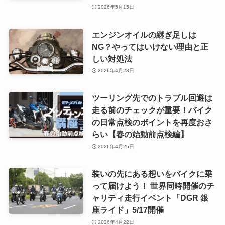
2026年5月15日
エンジンオイルの継ぎ足しは
NG？やってはいけない理由と正
しい対処法
2026年4月28日
ツーリング先でのトラブル回避は
走る前のチェックが重要！バイク
の日常点検のポイントを再度おさ
らい【春の始動前点検編】
2026年4月25日
装いの先にある想いをバイクに乗
って届けよう！ 世界同時開催のチ
ャリティ走行イベント「DGR 銀
座ライド」5/17開催
2026年4月22日