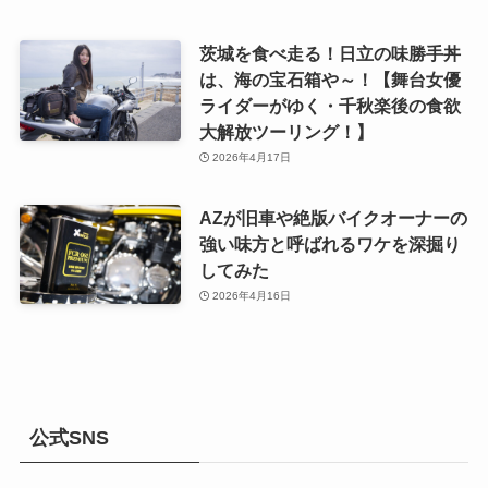
茨城を食べ走る！日立の味勝手丼
は、海の宝石箱や～！【舞台女優
ライダーがゆく・千秋楽後の食欲
大解放ツーリング！】
2026年4月17日
AZが旧車や絶版バイクオーナーの
強い味方と呼ばれるワケを深掘り
してみた
2026年4月16日
公式SNS