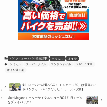
(24)
(4)
(171)
(38)
(85)
(5)
(16)
(254)
(33)
(13)
(46)
(274)
(131)
(21)
(98)
(12)
(6)
(34)
(204)
(19)
(15)
(61)
(13)
(171)
(17)
(63)
(47)
(35)
(12)
(59)
(109)
(5)
(60)
(38)
(5)
(41)
(16)
(6)
(22)
(65)
(18)
(30)
(3)
(12)
(21)
(61)
(6)
(20)
バイク・オートバイ特集記事
ケミカル
オイル
ケミカル
スーパーゾイル
エンジンオイル
SUPER ZOIL
(27)
(41)
(4)
オイル添加剤
(32)
(36)
(8)
剣山スーパー林道へGO！ モンキー（50）は最高のア
(47)
(16)
ドベンチャーバイクだった！【トランポ旅】
(1)
(1)
MotoMeganeモーターサイクルショー2024 注目モデル
をプレイバック！
(1)
(55)