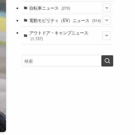
(1)
(256)
自転車ニュース
(270)
(637)
(306)
(604)
(184)
(54)
電動モビリティ（EV）ニュース
(514)
(118)
(6,953)
(251)
(188)
(211)
(132)
アウトドア・キャンプニュース
(38)
(1,226)
(60)
(249)
(2,473)
(1,737)
(248)
(25)
(92)
(28)
(39)
(148)
(302)
(820)
(1)
(3)
(137)
(2,734)
(171)
(24)
(64)
(31)
(1,138)
(12)
(66)
(249)
(8)
(72)
(126)
(118)
(300)
(16)
(16)
(51)
(23)
(166)
(16)
(1,604)
(170)
(27)
(62)
(167)
(25)
(131)
(415)
(34)
(141)
(23)
(147)
(24)
(4)
(171)
(38)
(85)
(5)
(16)
(254)
(33)
(13)
(46)
(274)
(131)
(21)
(98)
(12)
(6)
(34)
(204)
(19)
(15)
(61)
(13)
(171)
(17)
(63)
(47)
(35)
(12)
(59)
(109)
(5)
(60)
(38)
(5)
(41)
(16)