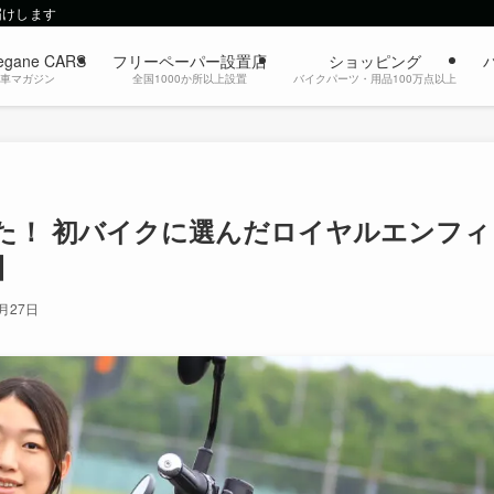
届けします
egane CARS
フリーペーパー設置店
ショッピング
動車マガジン
全国1000か所以上設置
バイクパーツ・用品100万点以上
た！ 初バイクに選んだロイヤルエンフィ
】
6月27日