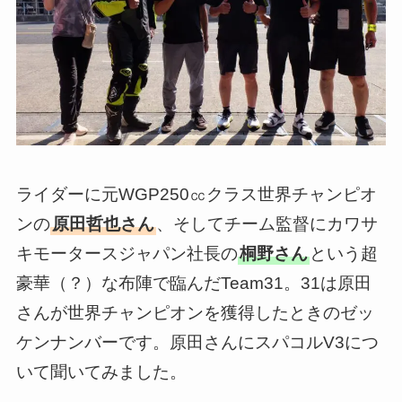
ライダーに元WGP250㏄クラス世界チャンピオ
ンの
原田哲也さん
、そしてチーム監督にカワサ
キモータースジャパン社長の
桐野さん
という超
豪華（？）な布陣で臨んだTeam31。31は原田
さんが世界チャンピオンを獲得したときのゼッ
ケンナンバーです。原田さんにスパコルV3につ
いて聞いてみました。