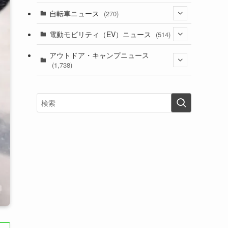
(1)
(256)
自転車ニュース
(270)
(637)
(306)
(604)
(185)
(54)
電動モビリティ（EV）ニュース
(514)
(118)
(6,954)
(252)
(188)
(211)
(132)
アウトドア・キャンプニュース
(38)
(1,226)
(60)
(249)
(2,473)
(1,738)
(248)
(25)
(92)
(28)
(39)
(148)
(302)
(820)
(1)
(3)
(137)
(2,743)
(171)
(24)
(64)
(31)
(1,139)
(12)
(66)
(249)
(8)
(72)
(126)
(118)
(300)
(16)
(16)
(51)
(23)
(166)
(16)
(1,605)
(170)
(27)
(62)
(167)
(25)
(131)
(415)
(34)
(141)
(23)
(147)
(24)
(4)
(171)
(38)
(85)
(5)
(16)
(254)
(33)
(13)
(47)
(274)
(131)
(21)
(98)
(12)
(6)
(34)
(204)
(19)
(15)
(61)
(13)
(171)
(17)
(63)
(47)
(35)
(12)
(59)
(109)
(5)
(60)
(38)
(5)
(41)
(16)