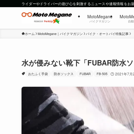
ライダーやドライバーの遊び心を刺激するニュースや速報情報をお
MotoMegane
MotoM
バイクマガジン
自
ホーム
MotoMegane｜バイクマガジン
バイク・オートバイ特集記事
水が侵みない靴下「FUBAR防水
おたふく手袋
防水ソックス
FUBAR
FB-505
2021年7月