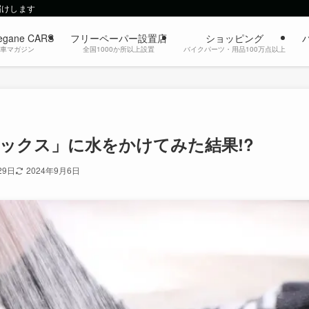
届けします
egane CARS
フリーペーパー設置店
ショッピング
動車マガジン
全国1000か所以上設置
バイクパーツ・用品100万点以上
ソックス」に水をかけてみた結果!?
29日
2024年9月6日