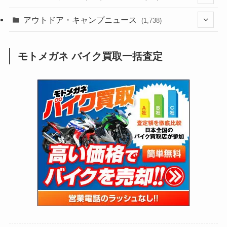
(188)
(211)
(132)
アウトドア・キャンプニュース
(38)
(1,226)
(60)
(249)
(2,473)
(1,738)
(249)
(25)
(92)
(28)
(39)
(148)
(302)
(821)
(1)
(3)
モトメガネ バイク買取一括査定
(137)
(2,744)
(171)
(24)
(64)
(31)
(1,141)
(12)
(66)
(249)
(8)
(73)
(126)
(118)
(300)
(16)
(16)
(51)
(23)
(166)
(16)
(1,605)
(170)
(27)
(62)
(167)
(25)
(131)
(415)
(34)
(141)
(23)
(147)
(24)
(4)
(171)
(38)
(85)
(5)
(16)
(255)
(33)
(13)
(47)
(274)
(131)
(21)
(98)
(12)
(6)
(34)
(204)
(19)
(15)
(61)
(13)
(171)
(17)
(63)
(47)
(35)
(12)
(59)
(109)
(5)
(60)
(38)
(5)
(41)
(16)
(6)
(22)
(65)
(18)
(30)
(3)