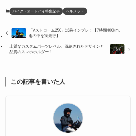
(12)
(21)
(61)
(6)
(20)
バイク・オートバイ特集記事
ヘルメット
(27)
(41)
(4)
「Vストローム250」試乗インプレ！【7時間400km、
(32)
(36)
(8)
雨の中を実走行】
(47)
(16)
上質なカスタムパーツレベル。洗練されたデザインと
品質のスマホホルダー！
(1)
(1)
(1)
(55)
この記事を書いた人