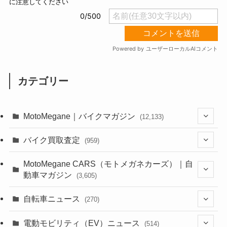
カテゴリー
MotoMegane｜バイクマガジン
(12,133)
(1,384)
バイク買取査定
(959)
(44)
(352)
MotoMegane CARS（モトメガネカーズ）｜自
動車マガジン
(3,605)
(1,242)
(1)
(256)
自転車ニュース
(270)
(638)
(306)
(604)
(185)
(54)
電動モビリティ（EV）ニュース
(514)
(118)
(6,956)
(252)