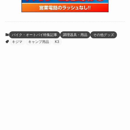
(59)
(109)
(5)
(60)
(38)
(5)
(41)
(16)
(6)
(22)
(65)
(18)
(30)
(3)
(12)
(21)
(61)
(6)
(20)
バイク・オートバイ特集記事
調理器具・用品
その他グッズ
キジマ
キャンプ用品
K3
(27)
(41)
(4)
(32)
(36)
(8)
飛石で傷つきやすいラジエーターを守る! レブル
250/1100用コアガードが登場
(47)
(16)
スプロケとの相性が耐久性左右!! モトメガネ激推しモ
(1)
(1)
ーターサイクル専用チェーン登場
(1)
(55)
この記事を書いた人