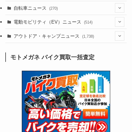
(256)
自転車ニュース
(270)
(637)
(306)
(604)
(185)
(54)
電動モビリティ（EV）ニュース
(514)
(118)
(6,953)
(252)
(188)
(211)
(132)
アウトドア・キャンプニュース
(38)
(1,226)
(60)
(249)
(2,473)
(1,738)
(248)
(25)
(92)
(28)
(39)
(148)
(302)
(820)
(1)
(3)
モトメガネ バイク買取一括査定
(137)
(2,743)
(171)
(24)
(64)
(31)
(1,139)
(12)
(66)
(249)
(8)
(72)
(126)
(118)
(300)
(16)
(16)
(51)
(23)
(166)
(16)
(1,605)
(170)
(27)
(62)
(167)
(25)
(131)
(415)
(34)
(141)
(23)
(147)
(24)
(4)
(171)
(38)
(85)
(5)
(16)
(254)
(33)
(13)
(47)
(274)
(131)
(21)
(98)
(12)
(6)
(34)
(204)
(19)
(15)
(61)
(13)
(171)
(17)
(63)
(47)
(35)
(12)