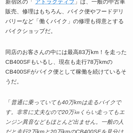
新宿区の「
アトラクティブ
」は、一般の中古車
販売、修理はもちろん、バイク便やフードデリ
バリーなど「働くバイク」の修理も得意とする
バイクショップだ。
同店のお客さんの中には最高83万km！を走った
CB400SFもいるし、現在も走行78万kmの
CB400SFがバイク便として稼働を続けているそ
うだ。
「
普通に乗っていても40万kmは走るバイクで
す。非常に丈夫なので20万㎞くらい走ってもエ
ンジン異音などもほとんど出ません。一般の人
だと走行2万kmと20万kmのCB400SFを見分け