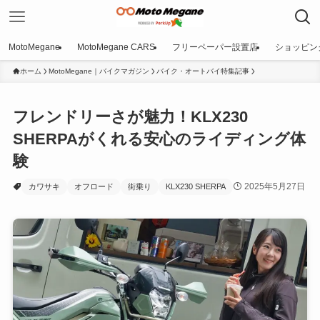
MotoMegane
MotoMegane CARS
フリーペーパー設置店
ショッピン
ホーム
MotoMegane｜バイクマガジン
バイク・オートバイ特集記事
フレンドリーさが魅力！KLX230
SHERPAがくれる安心のライディング体
験
2025年5月27日
カワサキ
オフロード
街乗り
KLX230 SHERPA