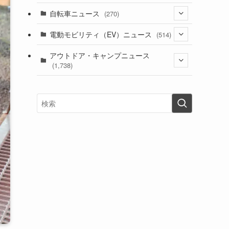
(1)
(256)
自転車ニュース
(270)
(639)
(306)
(604)
(186)
(54)
電動モビリティ（EV）ニュース
(514)
(118)
(6,957)
(252)
(188)
(211)
(132)
アウトドア・キャンプニュース
(38)
(1,226)
(60)
(249)
(2,473)
(1,738)
(250)
(25)
(92)
(28)
(39)
(148)
(302)
(821)
(1)
(3)
(137)
(2,744)
(171)
(24)
(64)
(31)
(1,142)
(12)
(66)
(249)
(8)
(74)
(126)
(118)
(300)
(16)
(16)
(51)
(23)
(166)
(16)
(1,605)
(170)
(27)
(62)
(167)
(25)
(131)
(415)
(34)
(141)
(23)
(147)
(24)
(4)
(171)
(38)
(85)
(5)
(16)
(255)
(33)
(13)
(47)
(274)
(131)
(21)
(98)
(12)
(6)
(34)
(204)
(19)
(15)
(61)
(13)
(171)
(17)
(64)
(47)
(35)
(12)
(59)
(109)
(5)
(60)
(38)
(5)
(41)
(16)