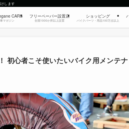
届けします
egane CARS
フリーペーパー設置店
ショッピング
動車マガジン
全国1000か所以上設置
バイクパーツ・用品100万点以上
！ 初心者こそ使いたいバイク用メンテナ