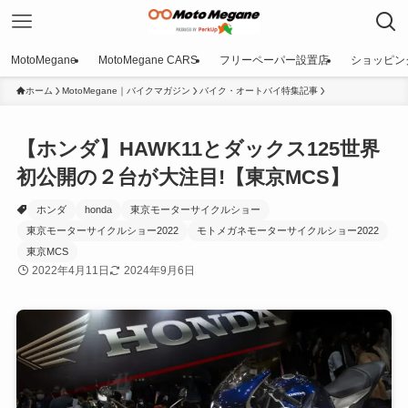
MotoMegane
MotoMegane CARS
フリーペーパー設置店
ショッピン
ホーム
MotoMegane｜バイクマガジン
バイク・オートバイ特集記事
【ホンダ】HAWK11とダックス125世界
初公開の２台が大注目!【東京MCS】
ホンダ
honda
東京モーターサイクルショー
東京モーターサイクルショー2022
モトメガネモーターサイクルショー2022
東京MCS
2022年4月11日
2024年9月6日