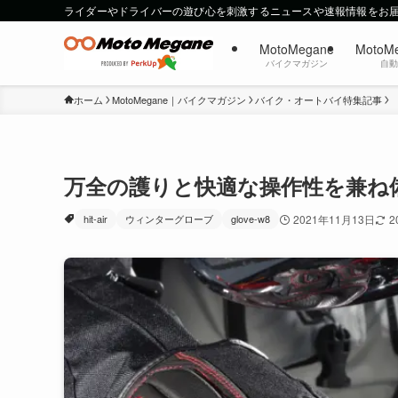
ライダーやドライバーの遊び心を刺激するニュースや速報情報をお
MotoMegane
MotoM
バイクマガジン
自
ホーム
MotoMegane｜バイクマガジン
バイク・オートバイ特集記事
万全の護りと快適な操作性を兼ね備え
hit-air
ウィンターグローブ
glove-w8
2021年11月13日
2