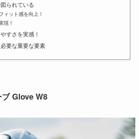
で図られている
フィット感を向上！
実現！
しやすさを実感！
に必要な重要な要素
ーブ
Glove W8