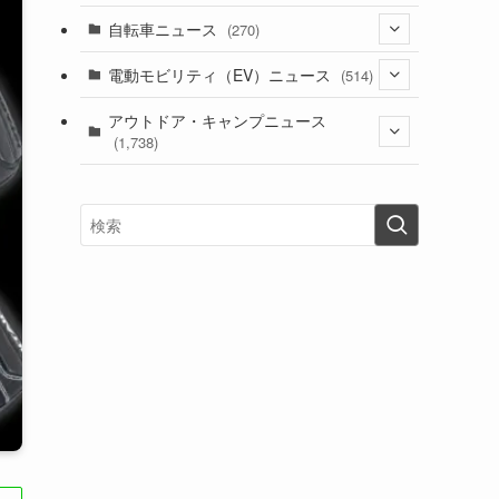
(1)
(256)
自転車ニュース
(270)
(637)
(306)
(604)
(185)
(54)
電動モビリティ（EV）ニュース
(514)
(118)
(6,953)
(252)
(188)
(211)
(132)
アウトドア・キャンプニュース
(38)
(1,226)
(60)
(249)
(2,473)
(1,738)
(248)
(25)
(92)
(28)
(39)
(148)
(302)
(820)
(1)
(3)
(137)
(2,742)
(171)
(24)
(64)
(31)
(1,139)
(12)
(66)
(249)
(8)
(72)
(126)
(118)
(300)
(16)
(16)
(51)
(23)
(166)
(16)
(1,605)
(170)
(27)
(62)
(167)
(25)
(131)
(415)
(34)
(141)
(23)
(147)
(24)
(4)
(171)
(38)
(85)
(5)
(16)
(254)
(33)
(13)
(47)
(274)
(131)
(21)
(98)
(12)
(6)
(34)
(204)
(19)
(15)
(61)
(13)
(171)
(17)
(63)
(47)
(35)
(12)
(59)
(109)
(5)
(60)
(38)
(5)
(41)
(16)