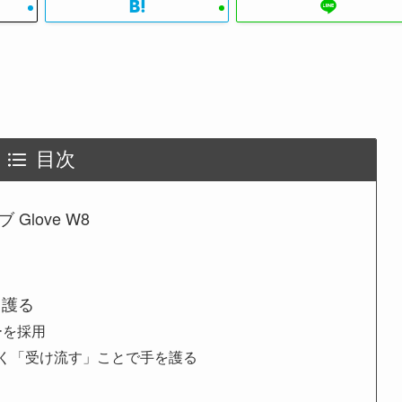
目次
 Glove W8
り護る
ーを採用
く「受け流す」ことで手を護る