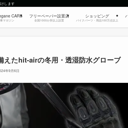
届けします
egane CARS
フリーペーパー設置店
ショッピング
動車マガジン
全国1000か所以上設置
バイクパーツ・用品100万点以上
たhit-airの冬用・透湿防水グローブ
024年9月6日