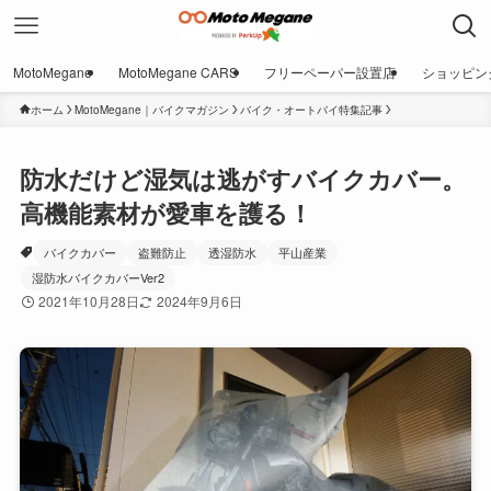
MotoMegane
MotoMegane CARS
フリーペーパー設置店
ショッピン
ホーム
MotoMegane｜バイクマガジン
バイク・オートバイ特集記事
防水だけど湿気は逃がすバイクカバー。
高機能素材が愛車を護る！
バイクカバー
盗難防止
透湿防水
平山産業
湿防水バイクカバーVer2
2021年10月28日
2024年9月6日