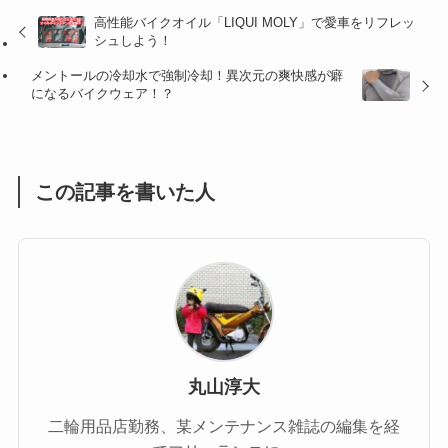
高性能バイクオイル「LIQUI MOLY」で愛車をリフレッ
(47)
(16)
シュしよう！
(1)
(1)
メントールの冷却水で強制冷却！異次元の爽快感が癖
になるバイクウェア！？
(1)
(55)
この記事を書いた人
丸山淳大
二輪用品店勤務、某メンテナンス雑誌の編集を経