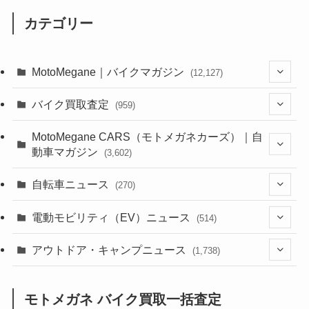
カテゴリー
MotoMegane｜バイクマガジン
(12,127)
(1,382)
バイク買取査定
(959)
(44)
(352)
MotoMegane CARS（モトメガネカーズ）｜自
動車マガジン
(3,602)
(1,241)
(1)
(256)
自転車ニュース
(270)
(637)
(306)
(604)
(185)
(54)
電動モビリティ（EV）ニュース
(514)
(118)
(6,955)
(252)
(188)
(211)
(132)
アウトドア・キャンプニュース
(38)
(1,226)
(60)
(249)
(2,473)
(1,738)
(248)
(25)
(92)
(28)
(39)
(148)
(302)
(820)
(1)
(3)
モトメガネ バイク買取一括査定
(137)
(2,743)
(171)