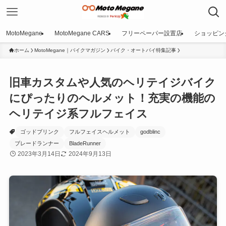
MotoMegane
MotoMegane CARS
フリーペーパー設置店
ショッピン
ホーム
MotoMegane｜バイクマガジン
バイク・オートバイ特集記事
旧車カスタムや人気のヘリテイジバイク
にぴったりのヘルメット！充実の機能の
ヘリテイジ系フルフェイス
ゴッドブリンク
フルフェイスヘルメット
godblinc
ブレードランナー
BladeRunner
2023年3月14日
2024年9月13日