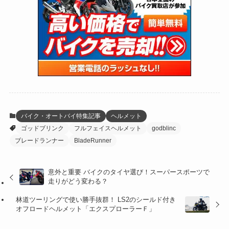
(47)
(274)
(131)
(21)
(98)
(12)
(6)
(34)
(204)
(19)
(15)
(61)
(13)
(171)
(17)
(65)
(47)
(35)
(12)
(59)
(109)
(5)
(60)
(38)
(5)
(41)
(16)
(6)
(22)
(65)
(18)
(30)
(3)
(12)
(21)
(61)
(6)
(20)
バイク・オートバイ特集記事
ヘルメット
ゴッドブリンク
フルフェイスヘルメット
godblinc
(27)
(41)
(4)
ブレードランナー
BladeRunner
(32)
(36)
(8)
意外と重要 バイクのタイヤ選び！スーパースポーツで
(47)
(16)
走りがどう変わる？
(1)
(1)
林道ツーリングで使い勝手抜群！ LS2のシールド付き
オフロードヘルメット「エクスプローラーＦ」
(1)
(55)