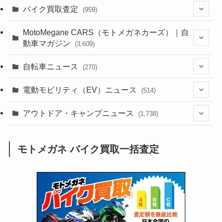
(1,386)
バイク買取査定
(959)
(44)
(352)
MotoMegane CARS（モトメガネカーズ）｜自
動車マガジン
(3,609)
(1,244)
(1)
(256)
自転車ニュース
(270)
(640)
(306)
(604)
(187)
(54)
電動モビリティ（EV）ニュース
(514)
(118)
(6,958)
(252)
(188)
(211)
(132)
アウトドア・キャンプニュース
(38)
(1,226)
(60)
(249)
(2,474)
(1,738)
(251)
(25)
(92)
(28)
(39)
(148)
(302)
(821)
(1)
(3)
モトメガネ バイク買取一括査定
(137)
(2,744)
(171)
(24)
(64)
(31)
(1,143)
(12)
(66)
(249)
(8)
(75)
(126)
(118)
(300)
(16)
(16)
(51)
(23)
(166)
(16)
(1,605)
(170)
(27)
(62)
(167)
(25)
(131)
(415)
(34)
(141)
(23)
(147)
(24)
(4)
(171)
(38)
(85)
(5)
(16)
(255)
(33)
(13)