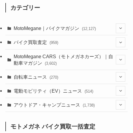
カテゴリー
MotoMegane｜バイクマガジン
(12,127)
(1,382)
バイク買取査定
(959)
(44)
(352)
MotoMegane CARS（モトメガネカーズ）｜自
動車マガジン
(3,602)
(1,241)
(1)
(256)
自転車ニュース
(270)
(637)
(306)
(604)
(185)
(54)
電動モビリティ（EV）ニュース
(514)
(118)
(6,955)
(252)
(188)
(211)
(132)
アウトドア・キャンプニュース
(38)
(1,226)
(60)
(249)
(2,473)
(1,738)
(248)
(25)
(92)
(28)
(39)
(148)
(302)
(820)
(1)
(3)
モトメガネ バイク買取一括査定
(137)
(2,743)
(171)
(24)
(64)
(31)
(1,139)
(12)
(66)
(249)
(8)