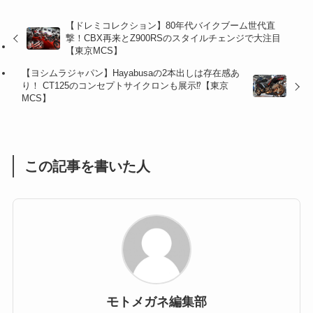
(47)
(16)
【ドレミコレクション】80年代バイクブーム世代直
撃！CBX再来とZ900RSのスタイルチェンジで大注目
(1)
(1)
【東京MCS】
(1)
(55)
【ヨシムラジャパン】Hayabusaの2本出しは存在感あ
り！ CT125のコンセプトサイクロンも展示⁉︎【東京
MCS】
この記事を書いた人
モトメガネ編集部