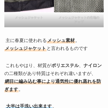
メッシュジャケット
メッシュジャケットの生地の
アップ
主に春夏に使われる
メッシュ素材
。
メッシュジャケット
と言われるものです
これもやはり、材質が
ポリエステル
、
ナイロン
の二種類があり特質はそれぞれ違いますが、
網目に編み込む事により通気性に優れ蒸れを防
ぎます
。
大半は手洗い出来ます
。