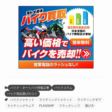
(72)
(126)
(118)
(300)
(16)
(16)
(51)
(23)
(166)
(16)
(1,605)
(170)
(27)
(62)
(167)
(25)
(131)
(415)
(34)
(141)
(23)
(147)
(24)
(4)
(171)
(38)
(85)
(5)
(16)
(254)
(33)
(13)
(47)
(274)
(131)
(21)
(98)
(12)
(6)
(34)
(204)
(19)
(15)
(61)
(13)
(171)
(17)
(63)
(47)
(35)
(12)
(59)
(109)
(5)
(60)
(38)
(5)
(41)
(16)
(6)
(22)
(65)
(18)
(30)
(3)
(12)
(21)
(61)
(6)
(20)
バイク・オートバイ特集記事
バイクコラム
バイク用品選びのコツ
(27)
(41)
(4)
バイクジャケット
ライディングジャケット
ライディングギア
(32)
(36)
(8)
ライディングウェア
FLAGSHIP
フラッグシップ
選び方