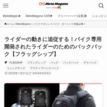
MotoMegane
MotoMegane CARS
フリーペーパー設置店
ショッピン
ホーム
MotoMegane｜バイクマガジン
バイク・オートバイ特集記事
ライダーの動きに追従する！バイク専用
開発されたライダーのためのバックパッ
ク【フラッグシップ】
FLAGSHIP
フラッグシップ
バッグ
パックパック
デイパック
リュックサック
アクティブバックパック
2023年1月21日
2024年9月6日