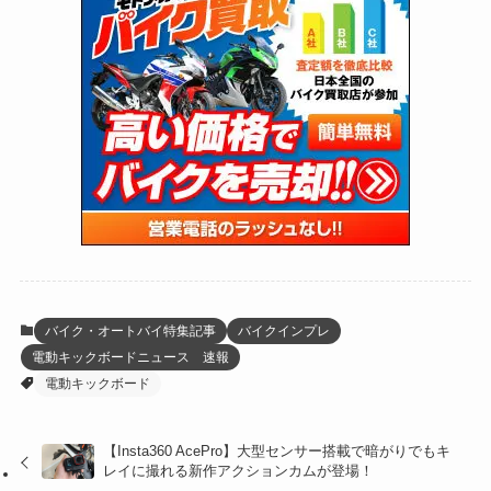
(170)
(27)
(62)
(167)
(25)
(131)
(415)
(34)
(141)
(23)
(147)
(24)
(4)
(171)
(38)
(85)
(5)
(16)
(255)
(33)
(13)
(47)
(274)
(131)
(21)
(98)
(12)
(6)
(34)
(204)
(19)
(15)
(61)
(13)
(171)
(17)
(64)
(47)
(35)
(12)
(59)
(109)
(5)
(60)
(38)
(5)
(41)
(16)
(6)
(22)
(65)
(18)
(30)
(3)
(12)
(21)
(61)
(6)
(20)
バイク・オートバイ特集記事
バイクインプレ
電動キックボードニュース 速報
(27)
(41)
(4)
電動キックボード
(32)
(36)
(8)
【Insta360 AcePro】大型センサー搭載で暗がりでもキ
(47)
(16)
レイに撮れる新作アクションカムが登場！