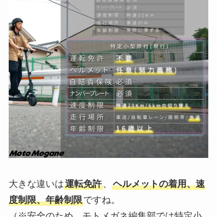
大きな違いは
運転免許
、
ヘルメットの着用、速
度制限、年齢制限
ですね。
（※安全のため、モトメガネ編集部では特定小