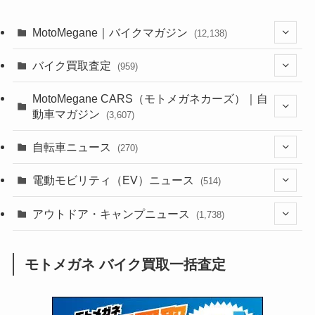
MotoMegane｜バイクマガジン
(12,138)
(1,385)
バイク買取査定
(959)
(44)
(352)
MotoMegane CARS（モトメガネカーズ）｜自
動車マガジン
(3,607)
(1,243)
(1)
(256)
自転車ニュース
(270)
(639)
(306)
(604)
(186)
(54)
電動モビリティ（EV）ニュース
(514)
(118)
(6,958)
(252)
(188)
(211)
(132)
アウトドア・キャンプニュース
(38)
(1,226)
(60)
(249)
(2,474)
(1,738)
(250)
(25)
(92)
(28)
(39)
(148)
(302)
(821)
(1)
(3)
モトメガネ バイク買取一括査定
(137)
(2,744)
(171)
(24)
(64)
(31)
(1,142)
(12)
(66)
(249)
(8)
(74)
(126)
(118)
(300)
(16)
(16)
(51)
(23)
(166)
(16)
(1,605)