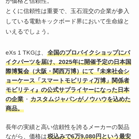
が価格と信頼性。
とくに信頼性は重要で、玉石混交の企業が参入
している電動キックボード界において生命線と
いえるでしょう。
eXs 1 TKGは、
全国のプロバイクショップにバ
イクパーツを届け、2025年に開催予定の日本国
際博覧会（大阪・関西万博）にて『未来社会シ
ョーケース「スマートモビリティ万博」関係者
モビリティ』の公式サプライヤーになった日本
の企業
・
カスタムジャパンがノウハウを込めた
商品。
長年の実績と高い信頼性を誇るメーカーの製品
ながら、価格は
税込みで6万9,080円という最安