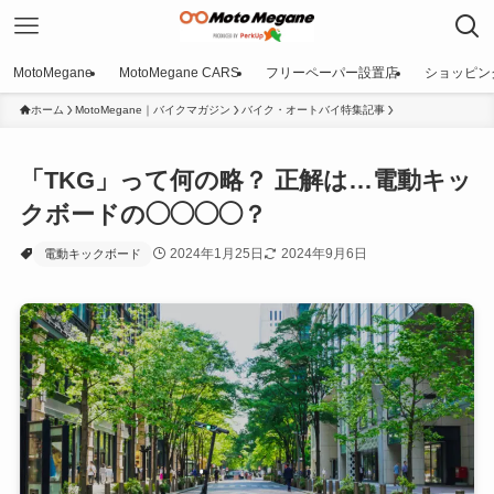
MotoMegane
MotoMegane CARS
フリーペーパー設置店
ショッピン
ホーム
MotoMegane｜バイクマガジン
バイク・オートバイ特集記事
「TKG」って何の略？ 正解は…電動キッ
クボードの◯◯◯◯？
2024年1月25日
2024年9月6日
電動キックボード