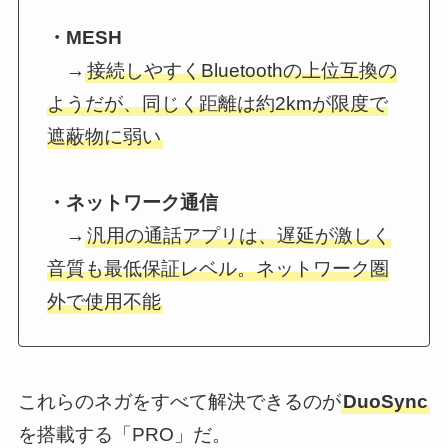
・MESH
→
接続しやすくBluetoothの上位互換の
ようだが、同じく距離は約2kmが限度で
遮蔽物に弱い
・ネットワーク通信
→
汎用の通話アプリは、遅延が激しく
音質も最低保証レベル。ネットワーク圏
外で使用不能
これらのネガをすべて解決できるのが
DuoSync
を搭載する「PRO」だ。