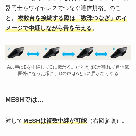
器同士をワイヤレスでつなぐ通信規格」のこ
と。
複数台を接続する際は「数珠つなぎ」のイ
メージで中継しながら音を伝える
。
Aの声はBを中継してCに伝わる。たとえばCが離れて通信範
囲外になった場合、Dの声はAとBに届かなくなる
MESHでは…
対して
MESHは複数中継が可能
（右図参照）。