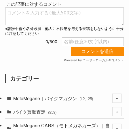
カテゴリー
MotoMegane｜バイクマガジン
(12,125)
バイク買取査定
(1,382)
(959)
(44)
MotoMegane CARS（モトメガネカーズ）｜自
(352)