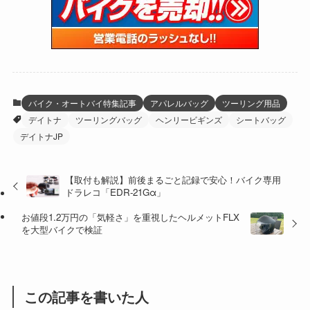
(15)
(61)
(13)
(171)
(17)
(63)
(47)
(35)
(12)
(59)
(109)
(5)
(60)
(38)
(5)
(41)
(16)
(6)
(22)
(65)
(18)
(30)
(3)
(12)
(21)
(61)
(6)
(20)
バイク・オートバイ特集記事
アパレルバッグ
ツーリング用品
デイトナ
ツーリングバッグ
ヘンリービギンズ
シートバッグ
(27)
(41)
(4)
デイトナJP
(32)
(36)
(8)
【取付も解説】前後まるごと記録で安心！バイク専用
(47)
(16)
ドラレコ「EDR-21Gα」
(1)
(1)
お値段1.2万円の「気軽さ」を重視したヘルメットFLX
を大型バイクで検証
(1)
(55)
この記事を書いた人