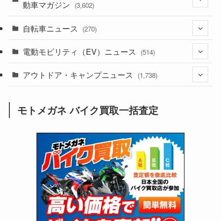
動車マガジン
(3,602)
(1,241)
(1)
自転車ニュース
(256)
(270)
(637)
(306)
(604)
(185)
電動モビリティ（EV）ニュース
(54)
(514)
(118)
(6,953)
(252)
(188)
(211)
アウトドア・キャンプニュース
(132)
(38)
(1,226)
(60)
(249)
(2,473)
(1,738)
(248)
(25)
(92)
(28)
(39)
(148)
(302)
(820)
(1)
(3)
モトメガネ バイク買取一括査定
(137)
(2,743)
(171)
(24)
(64)
(31)
(1,139)
(12)
(66)
(249)
(8)
(72)
(126)
(118)
(300)
(16)
(16)
(51)
(23)
(166)
(16)
(1,605)
(170)
(27)
(62)
(167)
(25)
(131)
(415)
(34)
(141)
(23)
(147)
(24)
(4)
(171)
(38)
(85)
(5)
(16)
(254)
(33)
(13)
(47)
(274)
(131)
(21)
(98)
(12)
(6)
(34)
(204)
(19)