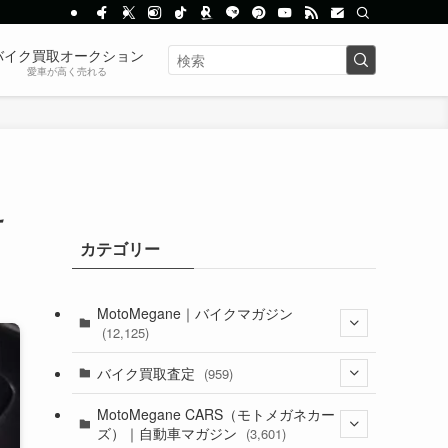
バイク買取オークション
愛車が高く売れる
え
カテゴリー
MotoMegane｜バイクマガジン
(12,125)
(1,382)
バイク買取査定
(959)
(44)
(352)
MotoMegane CARS（モトメガネカー
ズ）｜自動車マガジン
(3,601)
(1,241)