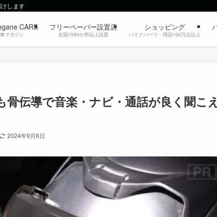
届けします
egane CARS
フリーペーパー設置店
ショッピング
動車マガジン
全国1000か所以上設置
バイクパーツ・用品100万点以上
も骨伝導で音楽・ナビ・通話が良く聞こ
2024年9月6日