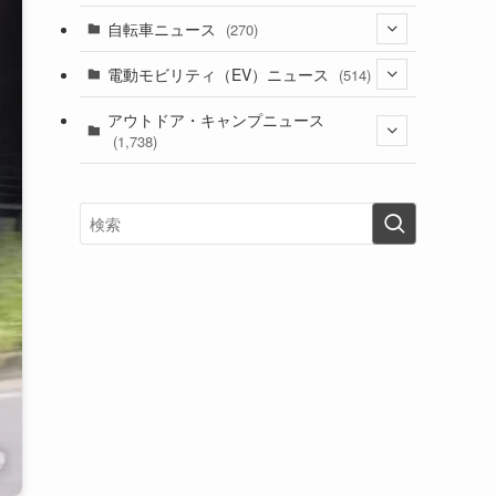
(1)
(256)
自転車ニュース
(270)
(637)
(306)
(604)
(185)
(54)
電動モビリティ（EV）ニュース
(514)
(118)
(6,953)
(252)
(188)
(211)
(132)
アウトドア・キャンプニュース
(38)
(1,226)
(60)
(249)
(2,473)
(1,738)
(248)
(25)
(92)
(28)
(39)
(148)
(302)
(820)
(1)
(3)
(137)
(2,742)
(171)
(24)
(64)
(31)
(1,139)
(12)
(66)
(249)
(8)
(72)
(126)
(118)
(300)
(16)
(16)
(51)
(23)
(166)
(16)
(1,605)
(170)
(27)
(62)
(167)
(25)
(131)
(415)
(34)
(141)
(23)
(147)
(24)
(4)
(171)
(38)
(85)
(5)
(16)
(254)
(33)
(13)
(47)
(274)
(131)
(21)
(98)
(12)
(6)
(34)
(204)
(19)
(15)
(61)
(13)
(171)
(17)
(63)
(47)
(35)
(12)
(59)
(109)
(5)
(60)
(38)
(5)
(41)
(16)